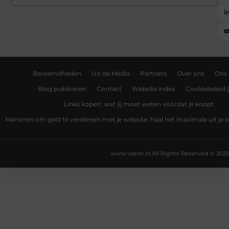
Beroemdheden
Uit de Media
Partners
Over ons
Ons
Blog publiceren
Contact
Website index
Cookiebeleid 
Links kopen: wat jij moet weten vóórdat je koopt
Manieren om geld te verdienen met je website: haal het maximale uit je o
www.vsenv.nl.
All Rights Reserved © 2025