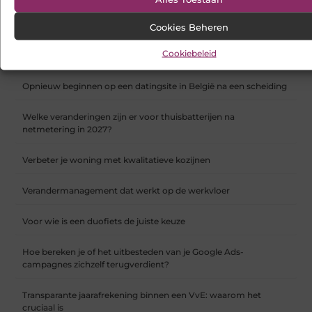
Hoe webshop SEO werkt en waarom het vanaf dag één telt
Cookies Beheren
Cookiebeleid
Koelkast en vriezer verhuizen doe je zo
Opnieuw beginnen op een datingsite in België na een scheiding
Welke veranderingen zijn er voor thuisbatterijen na
netmetering in 2027?
Verbeter je woning met kwalitatieve kozijnen
Verandermanagement dat werkt op de werkvloer
Voor wie is een duofiets de juiste keuze
Hoe bereken je of het uitbesteden van je Google Ads-
campagnes zichzelf terugverdient?
Transparante jaarafrekening binnen een VvE: waarom het
cruciaal is