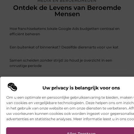
MEDIA EN BEROEMDHEDEN
Ontdek de Levens van Beroemde
Mensen
Hoe franchiseketens lokale Google Ads budgetten centraal en
efficiënt beheren
Een buitenkat of binnenkat? Dezelfde dierenarts voor uw kat
Samen scheiden zonder strijd: zo houd je overzicht in een
onrustige periode
Websites laten maken: wat u moet weten voordat u begint
Uw privacy is belangrijk voor ons
Ontdek het gemak van online vlees bestellen
Om u een optimale en persoonlijke gebruikservaring te bieden, maken 
van cookies en vergelijkbare technologieën. Deze helpen ons om inzicht
Wielen kopen voor een soepel functionerende fotostudio
in het gebruik van onze website en om onze diensten te verbeteren. Afh
uw voorkeuren kunnen cookies ook worden ingezet voor gepersonalis
Uw kelder verbouwen met een duurzame gietvloer in Brabant
advertenties en statistische analyses. Meer informatie leest u in ons coo
Een interieurmetamorfose met een vloerspecialist in Alkmaar
Alles Toestaan