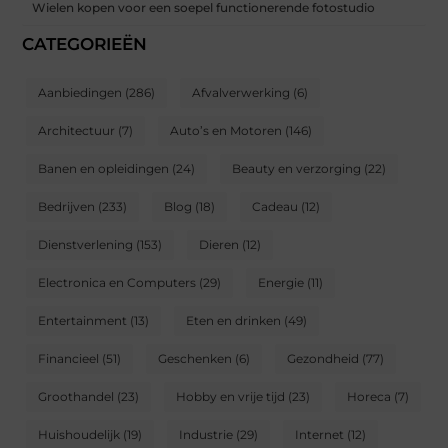
Wielen kopen voor een soepel functionerende fotostudio
CATEGORIEËN
Aanbiedingen
(286)
Afvalverwerking
(6)
Architectuur
(7)
Auto’s en Motoren
(146)
Banen en opleidingen
(24)
Beauty en verzorging
(22)
Bedrijven
(233)
Blog
(18)
Cadeau
(12)
Dienstverlening
(153)
Dieren
(12)
Electronica en Computers
(29)
Energie
(11)
Entertainment
(13)
Eten en drinken
(49)
Financieel
(51)
Geschenken
(6)
Gezondheid
(77)
Groothandel
(23)
Hobby en vrije tijd
(23)
Horeca
(7)
Huishoudelijk
(19)
Industrie
(29)
Internet
(12)