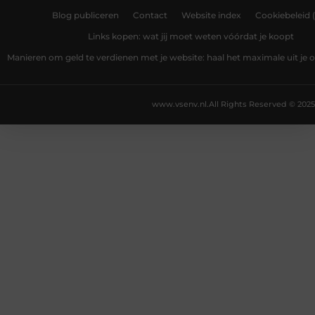
Blog publiceren
Contact
Website index
Cookiebeleid 
Links kopen: wat jij moet weten vóórdat je koopt
Manieren om geld te verdienen met je website: haal het maximale uit je o
www.vsenv.nl.
All Rights Reserved © 2025