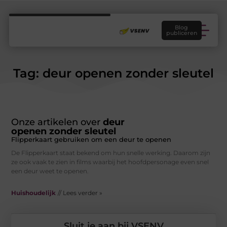
Blog
publiceren
Tag: deur openen zonder sleutel
Onze artikelen over
deur
openen zonder sleutel
Flipperkaart gebruiken om een deur te openen
De Flipperkaart staat bekend om hun snelle werking. Daarom zijn
ze ook vaak te zien in films waarbij het hoofdpersonage even snel
een deur weet te openen.
Huishoudelijk
// Lees verder »
Sluit je aan bij VSENV