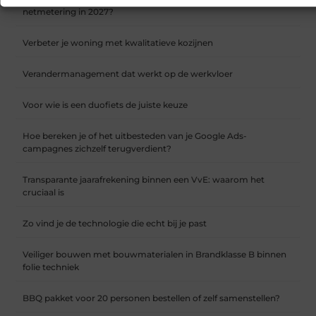
netmetering in 2027?
Verbeter je woning met kwalitatieve kozijnen
Verandermanagement dat werkt op de werkvloer
Voor wie is een duofiets de juiste keuze
Hoe bereken je of het uitbesteden van je Google Ads-
campagnes zichzelf terugverdient?
Transparante jaarafrekening binnen een VvE: waarom het
cruciaal is
Zo vind je de technologie die echt bij je past
Veiliger bouwen met bouwmaterialen in Brandklasse B binnen
folie techniek
BBQ pakket voor 20 personen bestellen of zelf samenstellen?