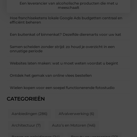
Een leverancier van alcoholische producten die met u
meeschaalt
Hoe franchiseketens lokale Google Ads budgetten centraal en
efficiënt beheren
Een buitenkat of binnenkat? Dezelfde dierenarts voor uw kat
Samen scheiden zonder strijd: zo houd je overzicht in een
onrustige periode
Websites laten maken: wat u moet weten voordat u begint
Ontdek het gemak van online vlees bestellen
Wielen kopen voor een soepel functionerende fotostudio
CATEGORIEËN
Aanbiedingen
(286)
Afvalverwerking
(6)
Architectuur
(7)
Auto’s en Motoren
(146)
Banen en opleidingen
(24)
Beauty en verzorging
(22)