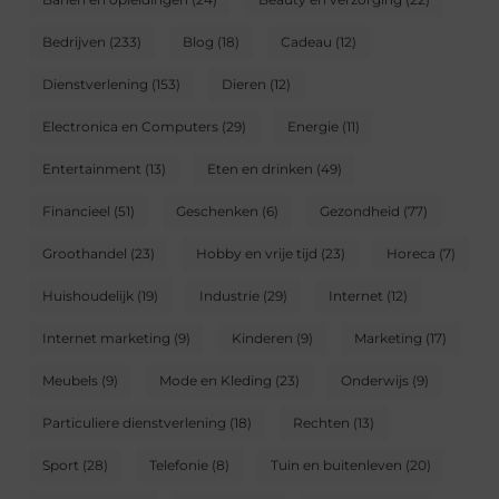
Bedrijven
(233)
Blog
(18)
Cadeau
(12)
Dienstverlening
(153)
Dieren
(12)
Electronica en Computers
(29)
Energie
(11)
Entertainment
(13)
Eten en drinken
(49)
Financieel
(51)
Geschenken
(6)
Gezondheid
(77)
Groothandel
(23)
Hobby en vrije tijd
(23)
Horeca
(7)
Huishoudelijk
(19)
Industrie
(29)
Internet
(12)
Internet marketing
(9)
Kinderen
(9)
Marketing
(17)
Meubels
(9)
Mode en Kleding
(23)
Onderwijs
(9)
Particuliere dienstverlening
(18)
Rechten
(13)
Sport
(28)
Telefonie
(8)
Tuin en buitenleven
(20)