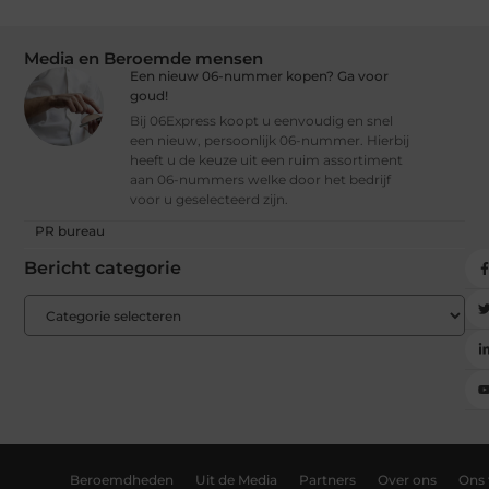
Media en Beroemde mensen
Een nieuw 06-nummer kopen? Ga voor
goud!
Bij 06Express koopt u eenvoudig en snel
een nieuw, persoonlijk 06-nummer. Hierbij
heeft u de keuze uit een ruim assortiment
aan 06-nummers welke door het bedrijf
voor u geselecteerd zijn.
PR bureau
Bericht categorie
Beroemdheden
Uit de Media
Partners
Over ons
Ons