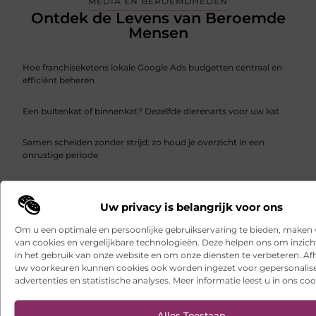
MEDIA EN BEROEMDHEDEN
Ontdek de Levens van Beroemde
Mensen
Hoe franchiseketens lokale Google Ads budgetten centraal en
efficiënt beheren
Een buitenkat of binnenkat? Dezelfde dierenarts voor uw kat
Samen scheiden zonder strijd: zo houd je overzicht in een
onrustige periode
Websites laten maken: wat u moet weten voordat u begint
Uw privacy is belangrijk voor ons
Ontdek het gemak van online vlees bestellen
Om u een optimale en persoonlijke gebruikservaring te bieden, maken 
van cookies en vergelijkbare technologieën. Deze helpen ons om inzicht
Wielen kopen voor een soepel functionerende fotostudio
in het gebruik van onze website en om onze diensten te verbeteren. Afh
uw voorkeuren kunnen cookies ook worden ingezet voor gepersonalis
Uw kelder verbouwen met een duurzame gietvloer in Brabant
advertenties en statistische analyses. Meer informatie leest u in ons coo
Een interieurmetamorfose met een vloerspecialist in Alkmaar
Alles Toestaan