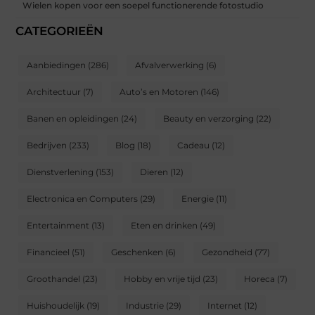
Wielen kopen voor een soepel functionerende fotostudio
CATEGORIEËN
Aanbiedingen
(286)
Afvalverwerking
(6)
Architectuur
(7)
Auto’s en Motoren
(146)
Banen en opleidingen
(24)
Beauty en verzorging
(22)
Bedrijven
(233)
Blog
(18)
Cadeau
(12)
Dienstverlening
(153)
Dieren
(12)
Electronica en Computers
(29)
Energie
(11)
Entertainment
(13)
Eten en drinken
(49)
Financieel
(51)
Geschenken
(6)
Gezondheid
(77)
Groothandel
(23)
Hobby en vrije tijd
(23)
Horeca
(7)
Huishoudelijk
(19)
Industrie
(29)
Internet
(12)