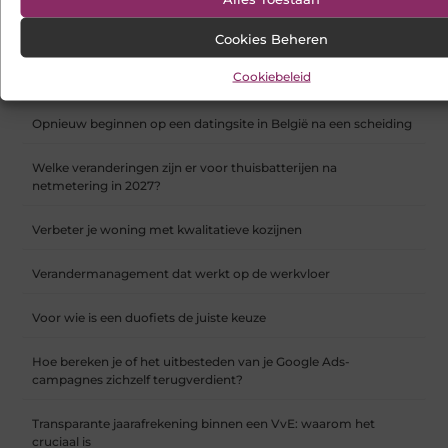
Hoe webshop SEO werkt en waarom het vanaf dag één telt
Cookies Beheren
Cookiebeleid
Koelkast en vriezer verhuizen doe je zo
Opnieuw beginnen op een datingsite in België na een scheiding
Welke veranderingen zijn er voor thuisbatterijen na
netmetering in 2027?
Verbeter je woning met kwalitatieve kozijnen
Verandermanagement dat werkt op de werkvloer
Voor wie is een duofiets de juiste keuze
Hoe bereken je of het uitbesteden van je Google Ads-
campagnes zichzelf terugverdient?
Transparante jaarafrekening binnen een VvE: waarom het
cruciaal is