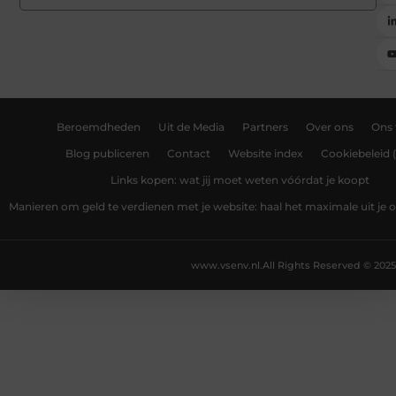
Beroemdheden
Uit de Media
Partners
Over ons
Ons
Blog publiceren
Contact
Website index
Cookiebeleid 
Links kopen: wat jij moet weten vóórdat je koopt
Manieren om geld te verdienen met je website: haal het maximale uit je o
www.vsenv.nl.
All Rights Reserved © 2025