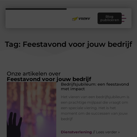
Blog
publiceren
Tag: Feestavond voor jouw bedrijf
Onze artikelen over
Feestavond voor jouw bedrijf
Bedrijfsjubileum: een feestavond
met impact
Het vieren van een bedrijfsjubileum is
een prachtige mijlpaal die vraagt om
een speciale viering. Het is het
moment om de successen van jouw
bedrijf
Dienstverlening
// Lees verder »