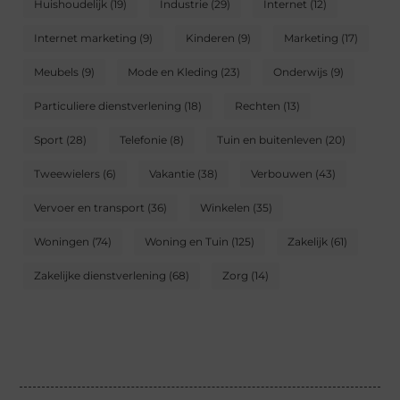
Huishoudelijk
(19)
Industrie
(29)
Internet
(12)
Internet marketing
(9)
Kinderen
(9)
Marketing
(17)
Meubels
(9)
Mode en Kleding
(23)
Onderwijs
(9)
Particuliere dienstverlening
(18)
Rechten
(13)
Sport
(28)
Telefonie
(8)
Tuin en buitenleven
(20)
Tweewielers
(6)
Vakantie
(38)
Verbouwen
(43)
Vervoer en transport
(36)
Winkelen
(35)
Woningen
(74)
Woning en Tuin
(125)
Zakelijk
(61)
Zakelijke dienstverlening
(68)
Zorg
(14)