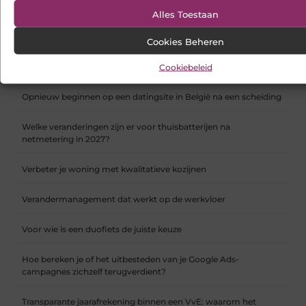
Een interieurmetamorfose met een vloerspecialist in Alkmaar
Alles Toestaan
Hoe webshop SEO werkt en waarom het vanaf dag één telt
Cookies Beheren
Koelkast en vriezer verhuizen doe je zo
Cookiebeleid
Opnieuw beginnen op een datingsite in België na een scheiding
Welke veranderingen zijn er voor thuisbatterijen na
netmetering in 2027?
Verbeter je woning met kwalitatieve kozijnen
Verandermanagement dat werkt op de werkvloer
Voor wie is een duofiets de juiste keuze
Hoe bereken je of het uitbesteden van je Google Ads-
campagnes zichzelf terugverdient?
Transparante jaarafrekening binnen een VvE: waarom het