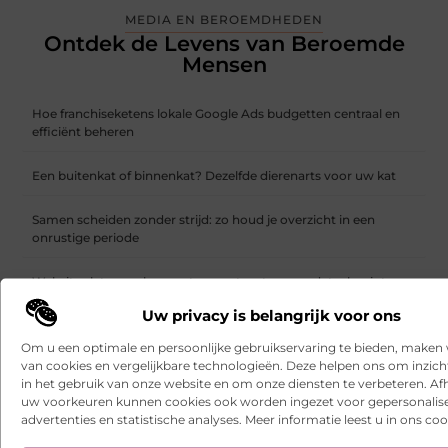
MEDIA EN BEROEMDHEDEN
Ontdek de Levens van Beroemde
Mensen
Hoe franchiseketens lokale Google Ads budgetten centraal en
efficiënt beheren
Een buitenkat of binnenkat? Dezelfde dierenarts voor uw kat
Samen scheiden zonder strijd: zo houd je overzicht in een
onrustige periode
Websites laten maken: wat u moet weten voordat u begint
Uw privacy is belangrijk voor ons
Ontdek het gemak van online vlees bestellen
Om u een optimale en persoonlijke gebruikservaring te bieden, maken 
van cookies en vergelijkbare technologieën. Deze helpen ons om inzicht
Wielen kopen voor een soepel functionerende fotostudio
in het gebruik van onze website en om onze diensten te verbeteren. Afh
uw voorkeuren kunnen cookies ook worden ingezet voor gepersonalis
Uw kelder verbouwen met een duurzame gietvloer in Brabant
advertenties en statistische analyses. Meer informatie leest u in ons coo