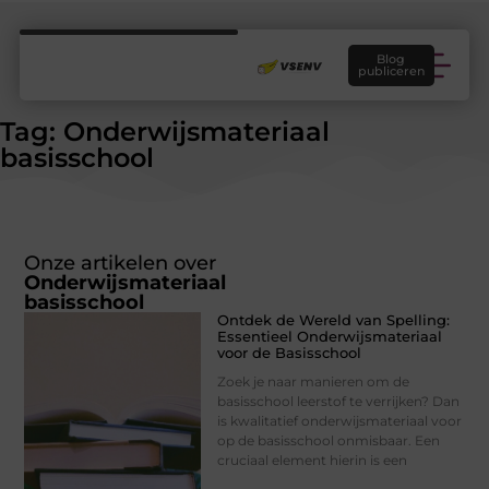
Blog
publiceren
Tag: Onderwijsmateriaal
basisschool
Onze artikelen over
Onderwijsmateriaal
basisschool
Ontdek de Wereld van Spelling:
Essentieel Onderwijsmateriaal
voor de Basisschool
Zoek je naar manieren om de
basisschool leerstof te verrijken? Dan
is kwalitatief onderwijsmateriaal voor
op de basisschool onmisbaar. Een
cruciaal element hierin is een