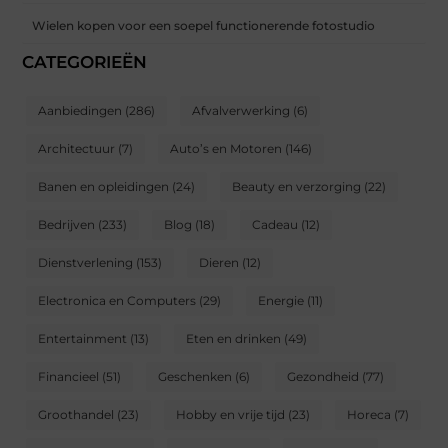
Wielen kopen voor een soepel functionerende fotostudio
CATEGORIEËN
Aanbiedingen
(286)
Afvalverwerking
(6)
Architectuur
(7)
Auto’s en Motoren
(146)
Banen en opleidingen
(24)
Beauty en verzorging
(22)
Bedrijven
(233)
Blog
(18)
Cadeau
(12)
Dienstverlening
(153)
Dieren
(12)
Electronica en Computers
(29)
Energie
(11)
Entertainment
(13)
Eten en drinken
(49)
Financieel
(51)
Geschenken
(6)
Gezondheid
(77)
Groothandel
(23)
Hobby en vrije tijd
(23)
Horeca
(7)