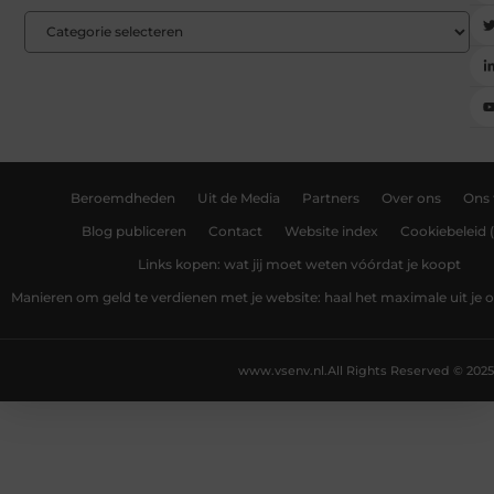
Beroemdheden
Uit de Media
Partners
Over ons
Ons
Blog publiceren
Contact
Website index
Cookiebeleid 
Links kopen: wat jij moet weten vóórdat je koopt
Manieren om geld te verdienen met je website: haal het maximale uit je o
www.vsenv.nl.
All Rights Reserved © 2025