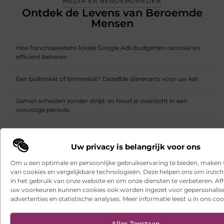
MEDIA EN BEROEMDHEDEN
Ontdek de Levens van Beroemde
Mensen
Hoe franchiseketens lokale Google Ads budgetten centraal en
efficiënt beheren
Een buitenkat of binnenkat? Dezelfde dierenarts voor uw kat
Samen scheiden zonder strijd: zo houd je overzicht in een
onrustige periode
Websites laten maken: wat u moet weten voordat u begint
Uw privacy is belangrijk voor ons
Ontdek het gemak van online vlees bestellen
Om u een optimale en persoonlijke gebruikservaring te bieden, maken 
van cookies en vergelijkbare technologieën. Deze helpen ons om inzicht
Wielen kopen voor een soepel functionerende fotostudio
in het gebruik van onze website en om onze diensten te verbeteren. Afh
uw voorkeuren kunnen cookies ook worden ingezet voor gepersonalis
Uw kelder verbouwen met een duurzame gietvloer in Brabant
advertenties en statistische analyses. Meer informatie leest u in ons coo
Een interieurmetamorfose met een vloerspecialist in Alkmaar
Alles Toestaan