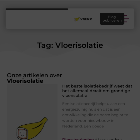
Blog
publiceren
Tag: Vloerisolatie
Onze artikelen over
Vloerisolatie
Het beste isolatiebedrijf weet dat
het allemaal draait om grondige
vloerisolatie
Een isolatiebedrijf helpt u aan een
energiezuinig huis en dat is een
ontwikkeling die de norm begint te
worden voor nieuwbouw in
Nederland. Een goede
Dienstverlening
// Lees verder »