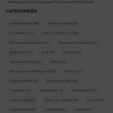
Wielen kopen voor een soepel functionerende fotostudio
CATEGORIEËN
Aanbiedingen
(286)
Afvalverwerking
(6)
Architectuur
(7)
Auto’s en Motoren
(146)
Banen en opleidingen
(24)
Beauty en verzorging
(22)
Bedrijven
(233)
Blog
(18)
Cadeau
(12)
Dienstverlening
(153)
Dieren
(12)
Electronica en Computers
(29)
Energie
(11)
Entertainment
(13)
Eten en drinken
(49)
Financieel
(51)
Geschenken
(6)
Gezondheid
(77)
Groothandel
(23)
Hobby en vrije tijd
(23)
Horeca
(7)
Huishoudelijk
(19)
Industrie
(29)
Internet
(12)