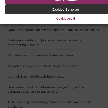
Hoe webshop SEO werkt en waarom het vanaf dag één telt
Cookies Beheren
Cookiebeleid
Koelkast en vriezer verhuizen doe je zo
Opnieuw beginnen op een datingsite in België na een scheiding
Welke veranderingen zijn er voor thuisbatterijen na
netmetering in 2027?
Verbeter je woning met kwalitatieve kozijnen
Verandermanagement dat werkt op de werkvloer
Voor wie is een duofiets de juiste keuze
Hoe bereken je of het uitbesteden van je Google Ads-
campagnes zichzelf terugverdient?
Transparante jaarafrekening binnen een VvE: waarom het
cruciaal is