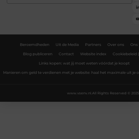
Beroemdheden
Uit de Media
Partners
Over ons
Ons
Blog publiceren
Contact
Website index
Cookiebeleid 
Links kopen: wat jij moet weten vóórdat je koopt
Manieren om geld te verdienen met je website: haal het maximale uit je o
www.vsenv.nl.
All Rights Reserved © 2025