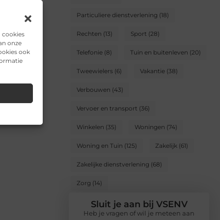
Particuliere dienstverlening
(18)
Rechten
(13)
Sport
(28)
n cookies
van onze
ookies ook
Telefonie
(8)
Tuin en buitenleven
(20)
formatie
Tweewielers
(6)
Vakantie
(38)
Verbouwen
(43)
Vervoer en transport
(36)
Winkelen
(35)
Woningen
(74)
Woning en Tuin
(125)
Zakelijk
(61)
Zakelijke dienstverlening
(68)
Zorg
(14)
Sluit je aan bij VSENV
Heb je vragen of wil je meteen aan