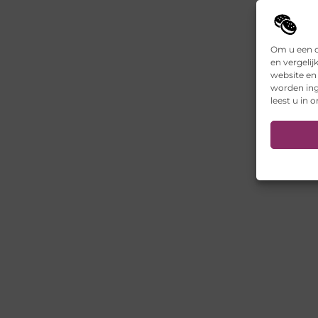
Om u een o
en vergelij
website en
worden ing
leest u in 