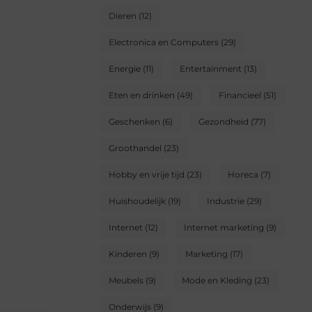
Dieren
(12)
Electronica en Computers
(29)
Energie
(11)
Entertainment
(13)
Eten en drinken
(49)
Financieel
(51)
Geschenken
(6)
Gezondheid
(77)
Groothandel
(23)
Hobby en vrije tijd
(23)
Horeca
(7)
Huishoudelijk
(19)
Industrie
(29)
Internet
(12)
Internet marketing
(9)
Kinderen
(9)
Marketing
(17)
Meubels
(9)
Mode en Kleding
(23)
Onderwijs
(9)