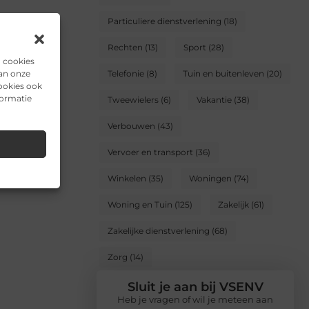
Particuliere dienstverlening
(18)
Rechten
(13)
Sport
(28)
n cookies
van onze
Telefonie
(8)
Tuin en buitenleven
(20)
ookies ook
formatie
Tweewielers
(6)
Vakantie
(38)
Verbouwen
(43)
Vervoer en transport
(36)
Winkelen
(35)
Woningen
(74)
Woning en Tuin
(125)
Zakelijk
(61)
Zakelijke dienstverlening
(68)
Zorg
(14)
Sluit je aan bij VSENV
Heb je vragen of wil je meteen aan