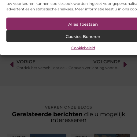
uw voorkeuren kunnen cookies ook worden ingezet voor gepersonalis
Websites laten maken: wat u moet weten voordat u begint
advertenties en statistische analyses. Meer informatie leest u in ons coo
Ontdek het gemak van online vlees bestellen
Alles Toestaan
Cookies Beheren
Cookiebeleid
VORIGE
VOLGENDE
Ontdek het verschil dat een airco-installatie bij u in Oosterhout maakt
Caravan verlichting voor buiten koopt u hier
VERKEN ONZE BLOGS
Gerelateerde berichten
die u mogelijk
interesseren
VAKANTIE
VAKANTIE