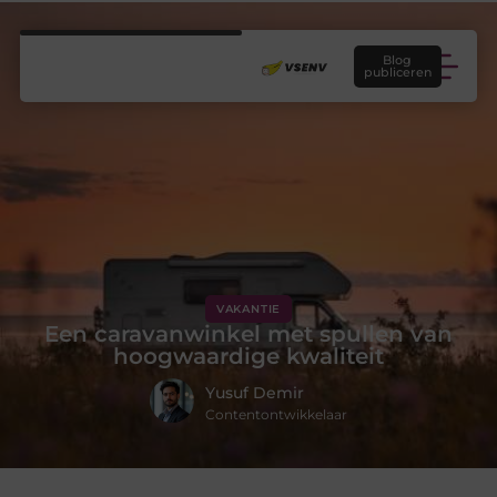
Blog
publiceren
VAKANTIE
Een caravanwinkel met spullen van
hoogwaardige kwaliteit
Yusuf Demir
Contentontwikkelaar