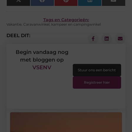
X
Facebook
Pinterest
LinkedIn
Email
(Twitter)
Tags en Categorieën:
Vakantie
,
Caravanwinkel
,
kampeer en campingwinkel
DEEL DIT:
Begin vandaag nog
met bloggen op
VSENV
Stuur ons een bericht
Registreer hier