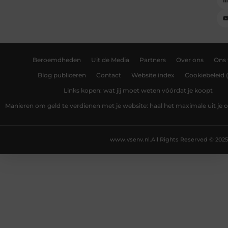
Beroemdheden
Uit de Media
Partners
Over ons
Ons
Blog publiceren
Contact
Website index
Cookiebeleid 
Links kopen: wat jij moet weten vóórdat je koopt
Manieren om geld te verdienen met je website: haal het maximale uit je o
www.vsenv.nl.
All Rights Reserved © 2025