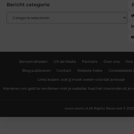
Bericht categorie
Beroemdheden
Uit de Media
Partners
Over ons
Ons
Blog publiceren
Contact
Website index
Cookiebeleid 
Links kopen: wat jij moet weten vóórdat je koopt
Manieren om geld te verdienen met je website: haal het maximale uit je o
www.vsenv.nl.
All Rights Reserved © 2025