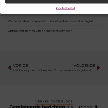
Cookiebeleid
Samen scheiden zonder strijd: zo houd je overzicht in een
onrustige periode
Websites laten maken: wat u moet weten voordat u begint
Ontdek het gemak van online vlees bestellen
VORIGE
VOLGENDE
Het belang van het beschermen van je huisdier met Vectra
Ornamenten voor je kerstboom Arnhem
VERKEN ONZE BLOGS
Gerelateerde berichten
die u mogelijk