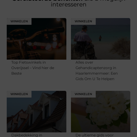
interesseren
WINKELEN
WINKELEN
Top Fietswinkels in
Alles over
Overijssel – Vind hier de
Gehandicaptenzorg in
Beste
Haarlemmermeer: Een
Gids Om U Te Helpen
WINKELEN
WINKELEN
Dakbedekking in
De ultieme gids voor