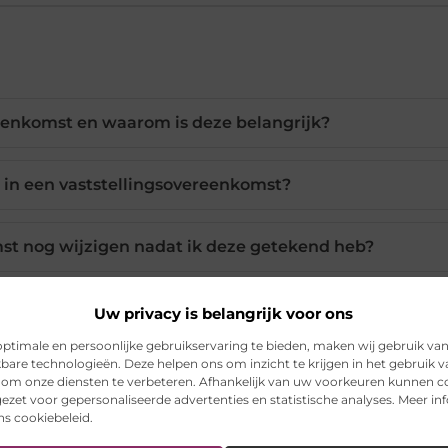
reenkomst en waarom is deze belangrijk?
 in een vaststellingsovereenkomst?
mst nog wijzigen nadat ik deze getekend heb?
nschakelen voor de vaststellingsovereenkomst?
Uw privacy is belangrijk voor ons
ptimale en persoonlijke gebruikservaring te bieden, maken wij gebruik va
kbare technologieën. Deze helpen ons om inzicht te krijgen in het gebruik 
aststellingsovereenkomst te controleren?
 om onze diensten te verbeteren. Afhankelijk van uw voorkeuren kunnen c
ezet voor gepersonaliseerde advertenties en statistische analyses. Meer in
ons cookiebeleid.