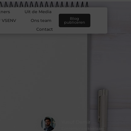
tners
Uit de Media
Blog
r VSENV
Ons team
publiceren
Contact
Yusuf Demir
Contentontwikkelaar