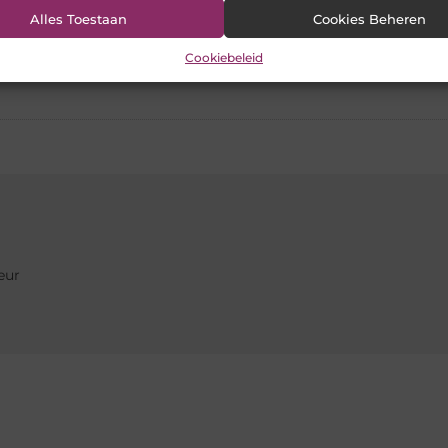
Pinterest
LinkedIn
Ema
Alles Toestaan
Cookies Beheren
Cookiebeleid
eur