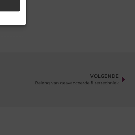
il
VOLGENDE
Belang van geavanceerde filtertechniek