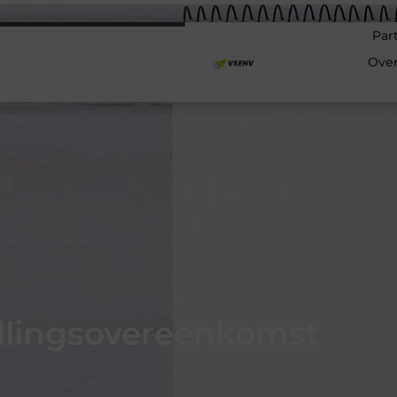
Par
Ove
llingsovereenkomst
n