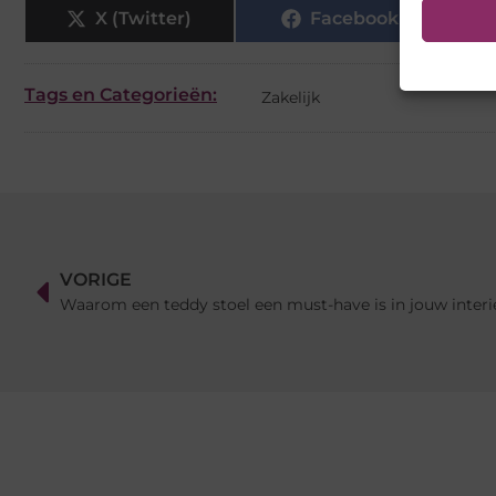
X (Twitter)
Facebook
Tags en Categorieën:
Zakelijk
VORIGE
Waarom een teddy stoel een must-have is in jouw interi