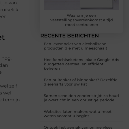
t je van
ruikelijk
Waarom je een
ver
vaststellingsovereenkomst altijd
moet controleren
et
RECENTE BERICHTEN
Een leverancier van alcoholische
producten die met u meeschaalt
r nog,
Hoe franchiseketens lokale Google Ads
budgetten centraal en efficiënt
 dan
beheren
e
Een buitenkat of binnenkat? Dezelfde
dierenarts voor uw kat
wel zelf
s wel
Samen scheiden zonder strijd: zo houd
 termijn.
je overzicht in een onrustige periode
Websites laten maken: wat u moet
weten voordat u begint
Ontdek het gemak van online vlees