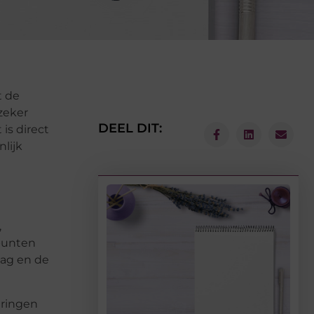
t de
 zeker
DEEL DIT:
is direct
lijk
,
 punten
lag en de
eringen