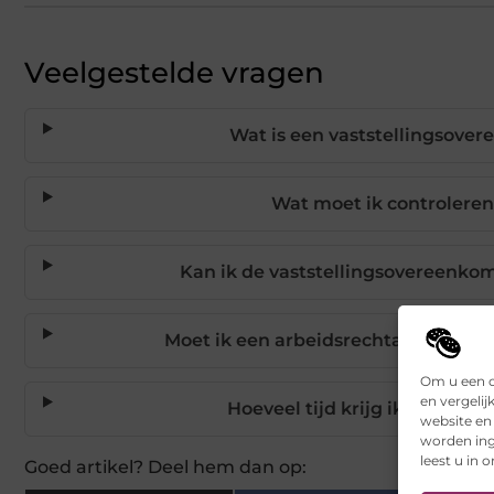
Veelgestelde vragen
Wat is een vaststellingsove
Wat moet ik controleren
Kan ik de vaststellingsovereenko
Moet ik een arbeidsrechtadvocaat i
Om u een o
en vergelij
Hoeveel tijd krijg ik om de v
website en
worden ing
leest u in 
Goed artikel? Deel hem dan op: