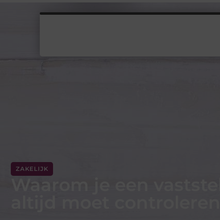
ZAKELIJK
Waarom je een vastste
altijd moet controlere