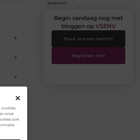
bestellen
Begin vandaag nog met
bloggen op
VSENV
▼
Stuur ons een bericht
Registreer hier
▼
▼
▼
n cookies
van onze
▼
ookies ook
formatie