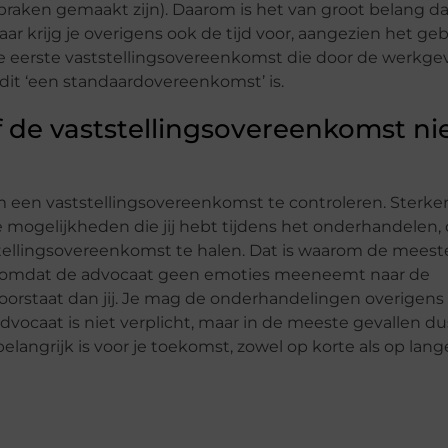
praken gemaakt zijn). Daarom is het van groot belang da
r krijg je overigens ook de tijd voor, aangezien het geb
de eerste vaststellingsovereenkomst die door de werkge
it ‘een standaardovereenkomst’ is.
elf de vaststellingsovereenkomst ni
 om een vaststellingsovereenkomst te controleren. Sterke
e mogelijkheden die jij hebt tijdens het onderhandelen,
stellingsovereenkomst te halen. Dat is waarom de meest
k omdat de advocaat geen emoties meeneemt naar de
voorstaat dan jij. Je mag de onderhandelingen overigens 
dvocaat is niet verplicht, maar in de meeste gevallen du
angrijk is voor je toekomst, zowel op korte als op lange