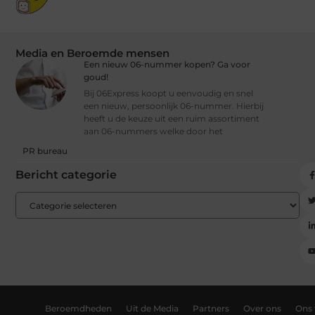
Media en Beroemde mensen
Een nieuw 06-nummer kopen? Ga voor
goud!
Bij 06Express koopt u eenvoudig en snel
een nieuw, persoonlijk 06-nummer. Hierbij
heeft u de keuze uit een ruim assortiment
aan 06-nummers welke door het
PR bureau
Bericht categorie
Beroemdheden
Uit de Media
Partners
Over ons
Ons