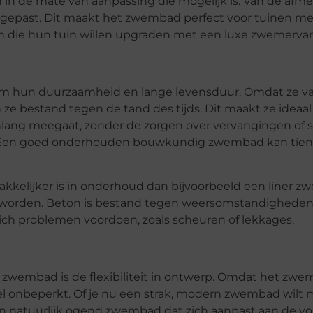
 in de mate van aanpassing die mogelijk is. Van de afm
ngepast. Dit maakt het zwembad perfect voor tuinen m
en die hun tuin willen upgraden met een luxe zwemervar
hun duurzaamheid en lange levensduur. Omdat ze v
 ze bestand tegen de tand des tijds. Dit maakt ze ideaal
lang meegaat, zonder de zorgen over vervangingen of sl
 Een goed onderhouden bouwkundig zwembad kan tient
elijker is in onderhoud dan bijvoorbeeld een liner z
et worden. Beton is bestand tegen weersomstandighede
ich problemen voordoen, zoals scheuren of lekkages.
zwembad is de flexibiliteit in ontwerp. Omdat het zwe
el onbeperkt. Of je nu een strak, modern zwembad wilt 
 een natuurlijk ogend zwembad dat zich aanpast aan de v