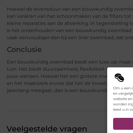
Hoewel de levensduur van een bouwkundig zwembad 
kan variëren van het schoonmaken van de filters tot 
kleine reparaties aan de afwerking. In tegenstelling
is het onderhouden van een bouwkundig zwembad va
vaak eenvoudiger dan bij een liner zwembad, dat snell
Conclusie
Een bouwkundig zwembad biedt een luxe, op maat gema
tuin. Het biedt duurzaamheid, flexibiliteit in ontw
jouw wensen. Hoewel het een grotere investering k
en het maatwerk ervoor dat het de investering waard
Om u een o
jarenlang meegaat, dan is een bouwkundig zwembad w
en vergelij
website en
worden ing
leest u in 
Veelgestelde vragen