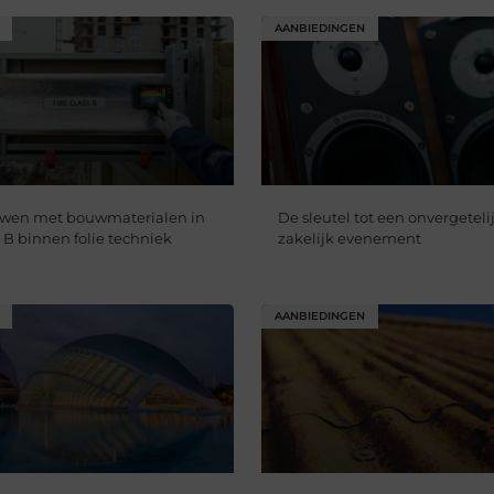
AANBIEDINGEN
uwen met bouwmaterialen in
De sleutel tot een onvergetelij
 B binnen folie techniek
zakelijk evenement
AANBIEDINGEN