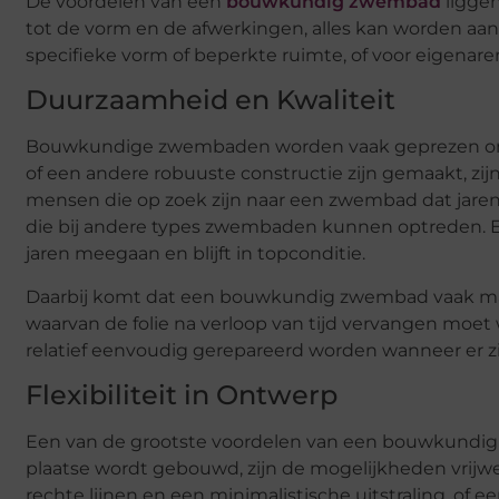
De voordelen van een
bouwkundig zwembad
liggen
tot de vorm en de afwerkingen, alles kan worden aa
specifieke vorm of beperkte ruimte, of voor eigenar
Duurzaamheid en Kwaliteit
Bouwkundige zwembaden worden vaak geprezen om 
of een andere robuuste constructie zijn gemaakt, zijn
mensen die op zoek zijn naar een zwembad dat jaren
die bij andere types zwembaden kunnen optreden.
jaren meegaan en blijft in topconditie.
Daarbij komt dat een bouwkundig zwembad vaak makk
waarvan de folie na verloop van tijd vervangen mo
relatief eenvoudig gerepareerd worden wanneer er z
Flexibiliteit in Ontwerp
Een van de grootste voordelen van een bouwkundig 
plaatse wordt gebouwd, zijn de mogelijkheden vrijw
rechte lijnen en een minimalistische uitstraling, of