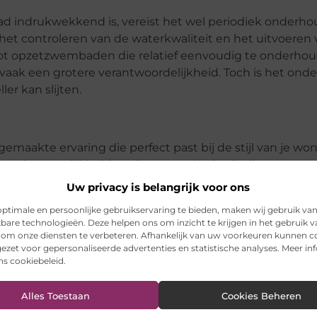
indrukwekkend is, vereist het wel periodiek onderhou
het controleren van de waterkwaliteit en het uitvoeren
 tot opzetzwembaden die relatief eenvoudig te onderhoud
ak een grotere verantwoordelijkheid. Toch is het ond
er kan slijten.
akte ervaring die perfect past bij de stijl van je wo
erp en de mogelijkheid om het zwembad volledig aan te p
an vereisen dan andere zwembaden, zorgt de lange lev
Uw privacy is belangrijk voor ons
 is. Als je op zoek bent naar een uniek, luxe zwembad d
ptimale en persoonlijke gebruikservaring te bieden, maken wij gebruik va
ellicht de perfecte keuze voor jou.
kbare technologieën. Deze helpen ons om inzicht te krijgen in het gebruik 
 om onze diensten te verbeteren. Afhankelijk van uw voorkeuren kunnen c
ezet voor gepersonaliseerde advertenties en statistische analyses. Meer in
ons cookiebeleid.
Alles Toestaan
Cookies Beheren