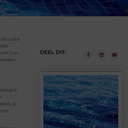
robuuste
maat
DEEL DIT:
 en tuin.
ocessen
betekent
n,
erd, is
voor