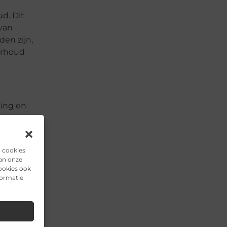
d. Dit
 van
en zijn,
erhoud
ning en
assen aan
ensduur
at
n cookies
van onze
ookies ook
formatie