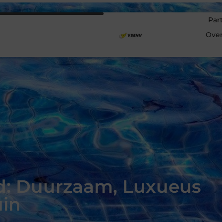
Par
Ove
: Duurzaam, Luxueus
uin