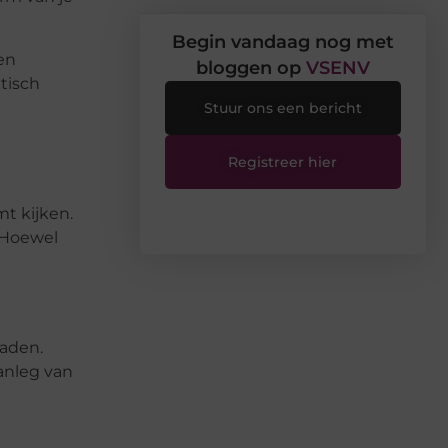
Begin vandaag nog met
en
bloggen op
VSENV
tisch
Stuur ons een bericht
Registreer hier
t kijken.
. Hoewel
n
baden.
aanleg van