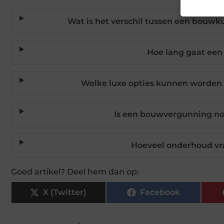
Wat is het verschil tussen een bou
Hoe lang gaat e
Welke luxe opties kunnen worde
Is een bouwvergunning n
Hoeveel onderhoud v
Goed artikel? Deel hem dan op:
X (Twitter)
Facebook