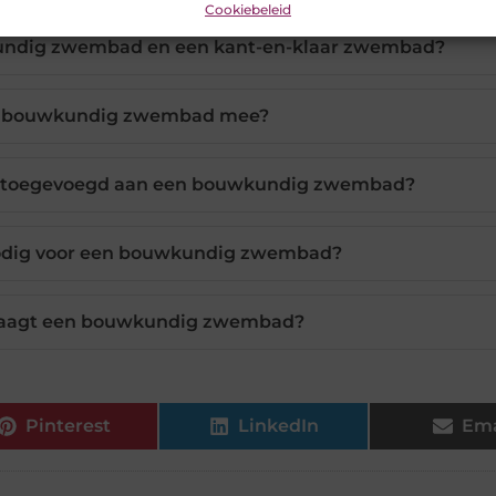
Cookiebeleid
wkundig zwembad en een kant-en-klaar zwembad?
en bouwkundig zwembad mee?
n toegevoegd aan een bouwkundig zwembad?
odig voor een bouwkundig zwembad?
raagt een bouwkundig zwembad?
Pinterest
LinkedIn
Ema