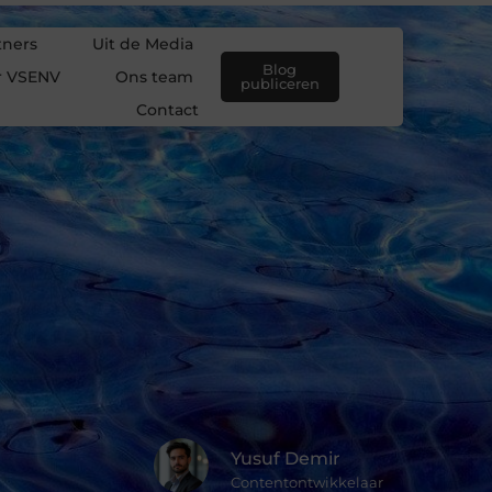
tners
Uit de Media
Blog
r VSENV
Ons team
publiceren
Contact
Yusuf Demir
Contentontwikkelaar