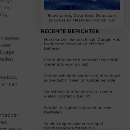
etingen
et een
ing.
Bouwkundig Zwembad: Duurzaam,
Luxueus en Maatwerk voor je Tuin
RECENTE BERICHTEN
an beton
Hoe franchiseketens lokale Google Ads
budgetten centraal en efficiënt
 voor
beheren
ijtage
allen
Een buitenkat of binnenkat? Dezelfde
dierenarts voor uw kat
Samen scheiden zonder strijd: zo houd
wembad,
je overzicht in een onrustige periode
n en kan
Websites laten maken: wat u moet
weten voordat u begint
Ontdek het gemak van online vlees
bestellen
mbad ter
met
Wielen kopen voor een soepel
functionerende fotostudio
orm van je