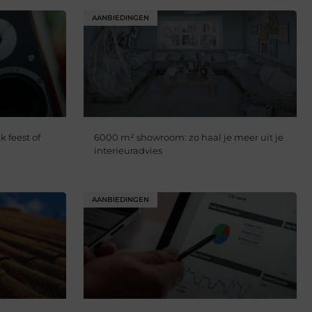
AANBIEDINGEN
k feest of
6000 m² showroom: zo haal je meer uit je
interieuradvies
AANBIEDINGEN