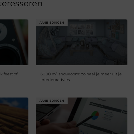
nteresseren
AANBIEDINGEN
k feest of
6000 m² showroom: zo haal je meer uit je
interieuradvies
AANBIEDINGEN