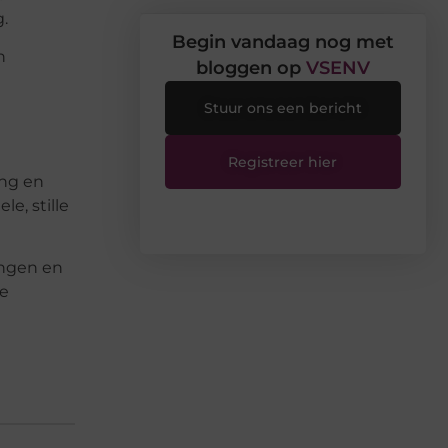
.
Begin vandaag nog met
n
bloggen op
VSENV
Stuur ons een bericht
Registreer hier
ing en
e, stille
ingen en
je