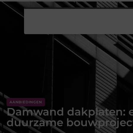
AANBIEDINGEN
Damwand dakplaten: es
duurzame bouwprojec