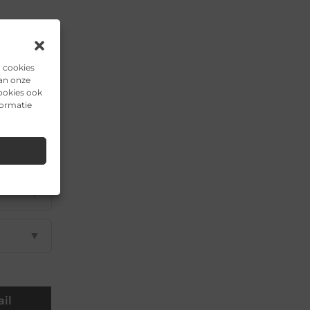
▼
n cookies
van onze
ookies ook
formatie
▼
▼
▼
▼
il