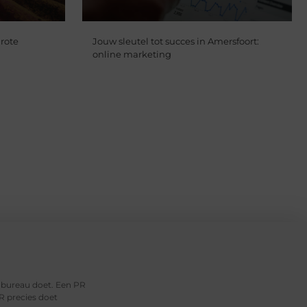
rote
Jouw sleutel tot succes in Amersfoort:
online marketing
R bureau doet. Een PR
R precies doet