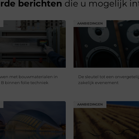
erde berichten
die u mogelijk i
AANBIEDINGEN
uwen met bouwmaterialen in
De sleutel tot een onvergetelij
 B binnen folie techniek
zakelijk evenement
AANBIEDINGEN