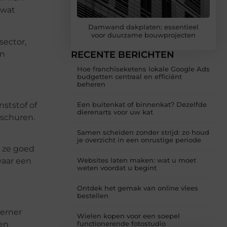
 wat
Damwand dakplaten: essentieel
voor duurzame bouwprojecten
sector,
en
RECENTE BERICHTEN
Hoe franchiseketens lokale Google Ads
budgetten centraal en efficiënt
beheren
nststof of
Een buitenkat of binnenkat? Dezelfde
dierenarts voor uw kat
 schuren.
Samen scheiden zonder strijd: zo houd
je overzicht in een onrustige periode
n ze goed
waar een
Websites laten maken: wat u moet
weten voordat u begint
Ontdek het gemak van online vlees
bestellen
derner
Wielen kopen voor een soepel
gen
functionerende fotostudio