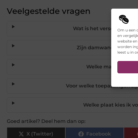
Veelgestelde vragen
Wat is het verschil tuss
Om u een o
en vergelij
website en
worden ing
Zijn damwand dakplaten
leest u in 
Welke materialen zi
Voor welke toepassingen z
Welke plaat kies ik v
Goed artikel? Deel hem dan op:
X (Twitter)
Facebook