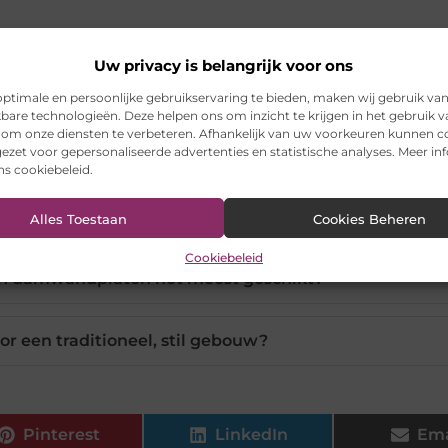
Uw privacy is belangrijk voor ons
en damwand dakplaten en golfplaten?
ptimale en persoonlijke gebruikservaring te bieden, maken wij gebruik va
kbare technologieën. Deze helpen ons om inzicht te krijgen in het gebruik 
 om onze diensten te verbeteren. Afhankelijk van uw voorkeuren kunnen c
ezet voor gepersonaliseerde advertenties en statistische analyses. Meer in
 geschikt voor lage dakhellingen?
ons cookiebeleid.
jn beschikbaar voor golfplaten?
Alles Toestaan
Cookies Beheren
Cookiebeleid
ijn damwandplaten het meest geschikt?
oor een traditioneel, stil gebouw?
Pinterest
LinkedIn
Ema