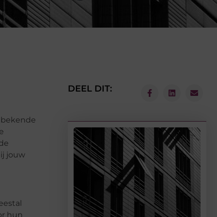
DEEL DIT:
e bekende
e
 de
ij jouw
eestal
or hun