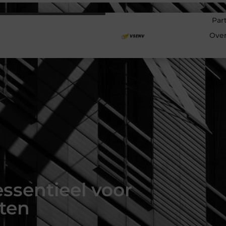
Par
Ove
sentieel voor
ten