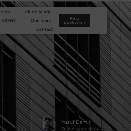
tners
Uit de Media
Blog
r VSENV
Ons team
publiceren
Contact
Yusuf Demir
Contentontwikkelaar