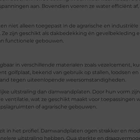
spanningen aan. Bovendien voeren ze water efficiënt af,
 niet alleen toegepast in de agrarische en industriële 
Ze zijn geschikt als dakbedekking én gevelbekleding 
an functionele gebouwen.
gbaar in verschillende materialen zoals vezelcement, ku
ent golfplaat, bekend van gebruik op stallen, loodsen en
estand tegen uiteenlopende weersomstandigheden.
elijke uitstraling dan damwandplaten. Door hun vorm zij
de ventilatie, wat ze geschikt maakt voor toepassingen 
 opslagruimten of agrarische gebouwen.
 zit in het profiel. Damwandplaten ogen strakker en mo
tionelere uitstraling hebben. Qua sterkte en draagvermo