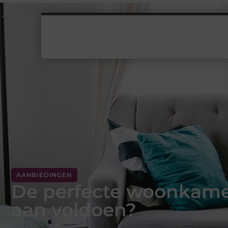
AANBIEDINGEN
De perfecte woonkame
aan voldoen?