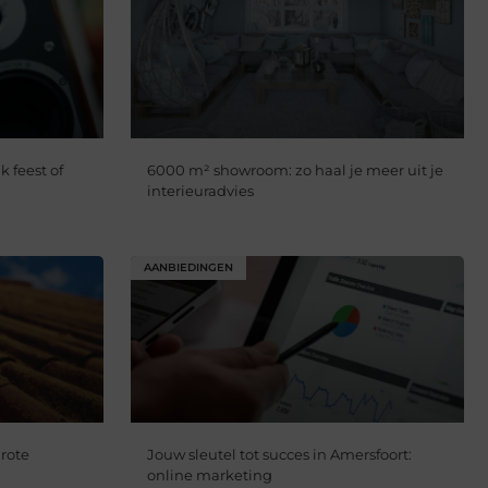
k feest of
6000 m² showroom: zo haal je meer uit je
interieuradvies
AANBIEDINGEN
rote
Jouw sleutel tot succes in Amersfoort:
online marketing