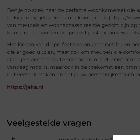
Ben je op zoek naar de perfecte woonkamerset die aa
te kijken bij [jeha de meubelconcurrent](https://www.
van meubels en woonaccessoires die gericht zijn op
kun je de set vinden die perfect past bij jouw woonka
Het kiezen van de perfecte woonkamerset is een pers
die er goed uitzien, maar ook om meubels die comfort
Door je eigen smaak te combineren met praktische 
vandaag mooi is, maar ook in de toekomst een bron va
het verschil maken en dat jouw persoonlijke touch d
https://jeha.nl
Veelgestelde vragen