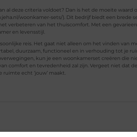
n al deze criteria voldoet? Dan is het de moeite waard
jeha.nl/woonkamer-sets/). Dit bedrijf biedt een brede se
 het verbeteren van het thuiscomfort. Met een gevariee
mer en levensstijl.
oonlijke reis. Het gaat niet alleen om het vinden van 
abel, duurzaam, functioneel en in verhouding tot je rui
overwegingen, kun je een woonkamerset creëren die nie
n comfort en tevredenheid zal zijn. Vergeet niet dat de
e ruimte echt ‘jouw’ maakt.