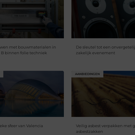
uwen met bouwmaterialen in
De sleutel tot een onvergetelij
 B binnen folie techniek
zakelijk evenement
AANBIEDINGEN
eke sfeer van Valencia
Veilig asbest verpakken met g
asbestzakken