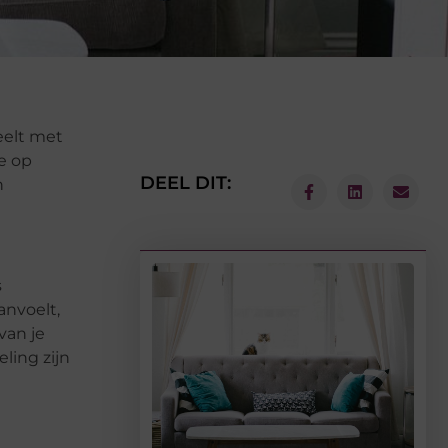
eelt met
e op
DEEL DIT:
n
s
anvoelt,
van je
ling zijn