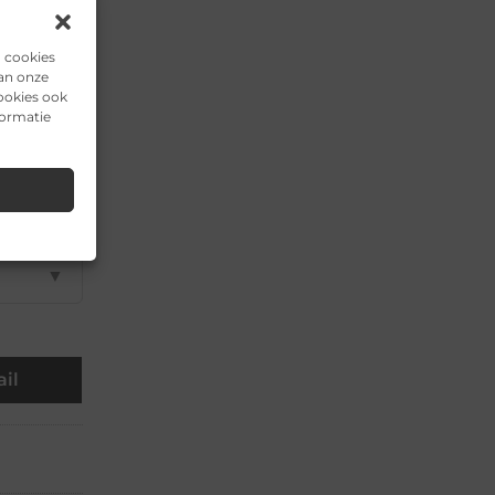
▼
n cookies
▼
van onze
ookies ook
formatie
▼
▼
▼
il