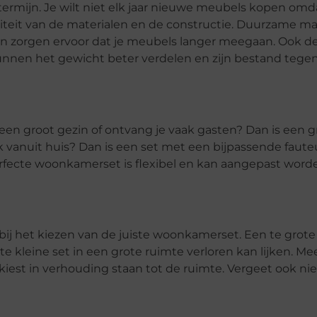
ermijn. Je wilt niet elk jaar nieuwe meubels kopen omd
teit van de materialen en de constructie. Duurzame ma
ffen zorgen ervoor dat je meubels langer meegaan. Ook d
unnen het gewicht beter verdelen en zijn bestand tege
en groot gezin of ontvang je vaak gasten? Dan is een g
vanuit huis? Dan is een set met een bijpassende fauteu
perfecte woonkamerset is flexibel en kan aangepast word
bij het kiezen van de juiste woonkamerset. Een te grote 
e kleine set in een grote ruimte verloren kan lijken. Mee
iest in verhouding staan tot de ruimte. Vergeet ook ni