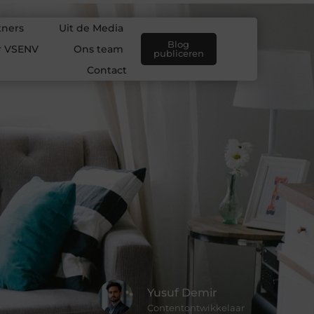
tners
Uit de Media
Blog
r VSENV
Ons team
publiceren
Contact
Yusuf Demir
Contentontwikkelaar