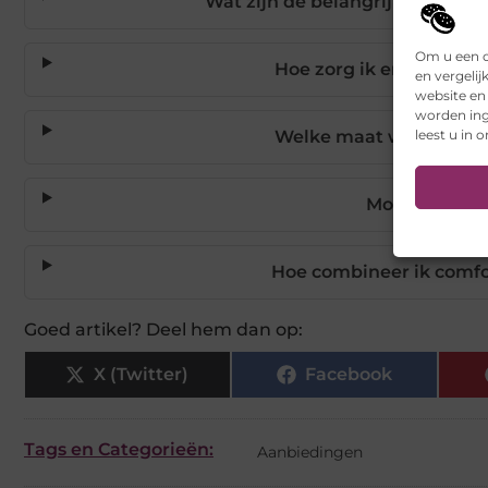
Wat zijn de belangrijkste crit
Om u een o
Hoe zorg ik ervoor da
en vergelij
website en
worden ing
leest u in 
Welke maat woonkamers
Moet een woo
Hoe combineer ik comfo
Goed artikel? Deel hem dan op:
X (Twitter)
Facebook
Tags en Categorieën:
Aanbiedingen