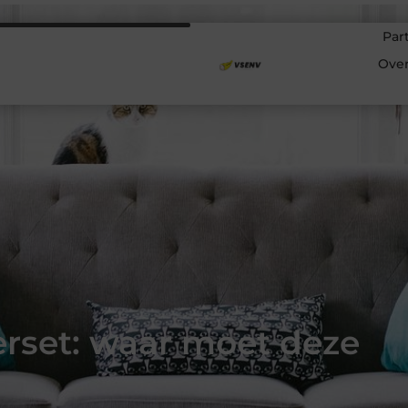
Par
Ove
rset: waar moet deze