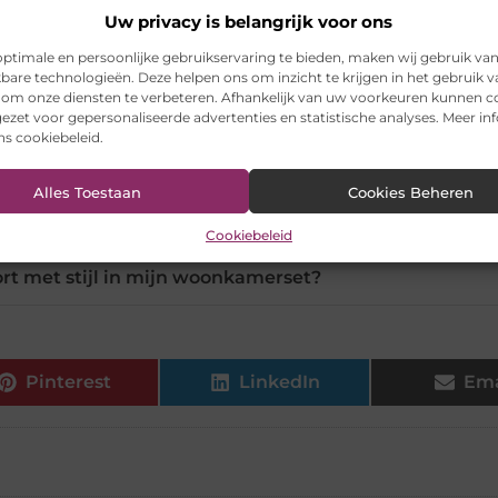
eria voor het kiezen van een woonkamerset?
Uw privacy is belangrijk voor ons
ptimale en persoonlijke gebruikservaring te bieden, maken wij gebruik va
t mijn woonkamerset lang meegaat?
kbare technologieën. Deze helpen ons om inzicht te krijgen in het gebruik 
 om onze diensten te verbeteren. Afhankelijk van uw voorkeuren kunnen c
ezet voor gepersonaliseerde advertenties en statistische analyses. Meer in
ons cookiebeleid.
et past het beste in mijn ruimte?
Alles Toestaan
Cookies Beheren
nkamerset flexibel zijn?
Cookiebeleid
rt met stijl in mijn woonkamerset?
Pinterest
LinkedIn
Ema