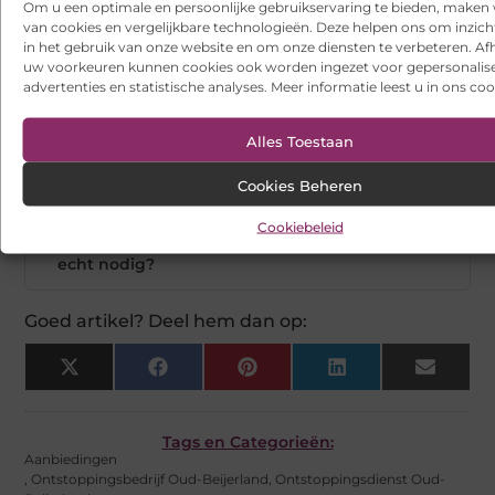
Om u een optimale en persoonlijke gebruikservaring te bieden, maken 
van cookies en vergelijkbare technologieën. Deze helpen ons om inzicht
in het gebruik van onze website en om onze diensten te verbeteren. Afh
Wat zijn de meest voorkomende oorzaken
▼
uw voorkeuren kunnen cookies ook worden ingezet voor gepersonalis
van verstoppingen in huizen?
advertenties en statistische analyses. Meer informatie leest u in ons coo
Alles Toestaan
Kan ik verstoppingen voorkomen met
▼
eenvoudige maatregelen?
Cookies Beheren
Cookiebeleid
Is preventief onderhoud van mijn leidingen
▼
echt nodig?
Goed artikel? Deel hem dan op:
X
Facebook
Pinterest
LinkedIn
Email
(Twitter)
Tags en Categorieën:
Aanbiedingen
,
Ontstoppingsbedrijf Oud-Beijerland
,
Ontstoppingsdienst Oud-