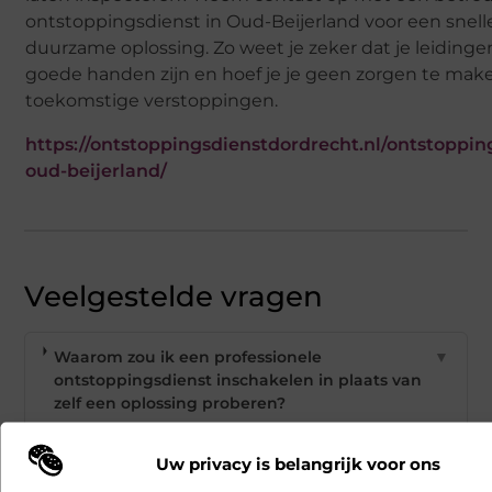
ontstoppingsdienst in Oud-Beijerland voor een snell
duurzame oplossing. Zo weet je zeker dat je leidinge
goede handen zijn en hoef je je geen zorgen te mak
toekomstige verstoppingen.
https://ontstoppingsdienstdordrecht.nl/ontstoppin
oud-beijerland/
Veelgestelde vragen
Waarom zou ik een professionele
▼
ontstoppingsdienst inschakelen in plaats van
zelf een oplossing proberen?
Uw privacy is belangrijk voor ons
Welke apparatuur gebruikt een
▼
ontstoppingsdienst in Oud-Beijerland?