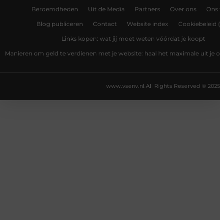
Beroemdheden
Uit de Media
Partners
Over ons
Ons
Blog publiceren
Contact
Website index
Cookiebeleid 
Links kopen: wat jij moet weten vóórdat je koopt
Manieren om geld te verdienen met je website: haal het maximale uit je o
www.vsenv.nl.
All Rights Reserved © 2025