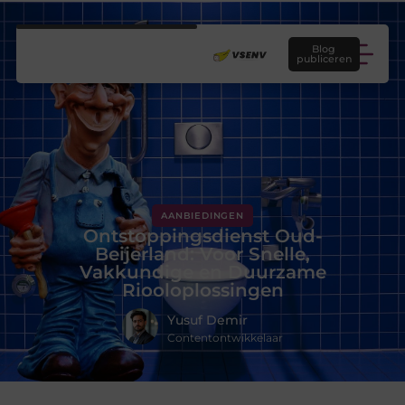
Blog
publiceren
AANBIEDINGEN
Ontstoppingsdienst Oud-
Beijerland: Voor Snelle,
Vakkundige en Duurzame
Riooloplossingen
Yusuf Demir
Contentontwikkelaar