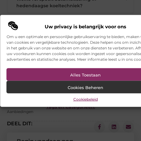
hedendaagse koeltechniek?
Hoe dragen innovatieve materialen bij aan
▼
Uw privacy is belangrijk voor ons
betere koelsystemen?
Om u een optimale en persoonlijke gebruikservaring te bieden, maken 
van cookies en vergelijkbare technologieën. Deze helpen ons om inzicht
in het gebruik van onze website en om onze diensten te verbeteren. Afh
Wat kunnen we verwachten van
▼
uw voorkeuren kunnen cookies ook worden ingezet voor gepersonalis
koeltechniek in de toekomst?
advertenties en statistische analyses. Meer informatie leest u in ons coo
Goed artikel? Deel hem dan op:
Alles Toestaan
X
Facebook
Pinterest
LinkedIn
Email
Cookies Beheren
(Twitter)
Cookiebeleid
Tags en Categorieën:
Aanbiedingen
DEEL DIT: