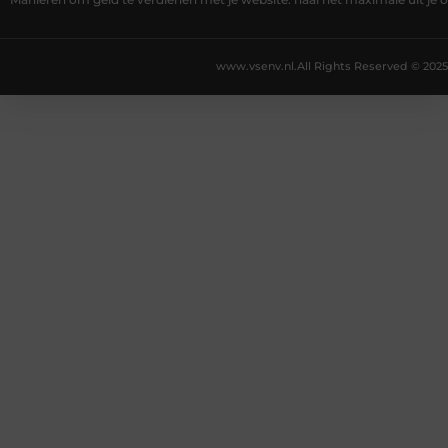
Manieren om geld te verdienen met je website: haal het maximale uit je o
www.vsenv.nl.
All Rights Reserved © 2025