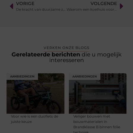
VORIGE
VOLGENDE
De kracht van duurzame zomergeschenken: maak je merk zichtbaar op vakantie
Waarom een koelhuis voor verse producten uitkomst biedt bij seizoenspieken
VERKEN ONZE BLOGS
Gerelateerde berichten
die u mogelijk
interesseren
AANBIEDINGEN
AANBIEDINGEN
Voor wie is een duofiets de
Veiliger bouwen met
juiste keuze
bouwmaterialen in
Brandklasse B binnen folie
techniek