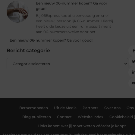
Een nieuw 06-nummer kopen? Ga voor
goud!
Bij 06Express koopt u eenvoudig en snel
een nieuw, persoonlijk 06-nummer. Hierbij
heeft u de keuze uit een ruim assortiment
aan 06-nummers welke door het
Een nieuw 06-nummer kopen? Ga voor goud!
Bericht categorie
Beroemdheden
Uit de Media
Partners
Over ons
Ons
Blog publiceren
Contact
Website index
Cookiebeleid 
Links kopen: wat jij moet weten vóórdat je koopt