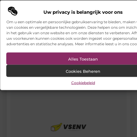
DEEL DIT:
Uw privacy is belangrijk voor ons
Om u een optimale en persoonlijke gebruikservaring te bieden, maken 
Begin vandaag nog
van cookies en vergelijkbare technologieën. Deze helpen ons om inzicht
in het gebruik van onze website en om onze diensten te verbeteren. Afh
met bloggen op
uw voorkeuren kunnen cookies ook worden ingezet voor gepersonalis
VSENV
advertenties en statistische analyses. Meer informatie leest u in ons coo
Stuur ons een bericht
Registreer hier
Alles Toestaan
Cookies Beheren
Cookiebeleid