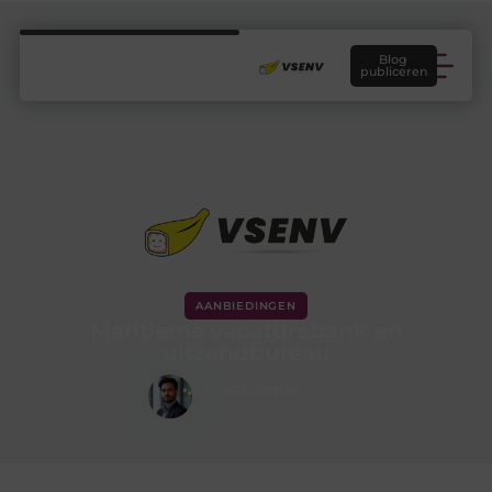
Blog
publiceren
AANBIEDINGEN
Maritieme vacaturebank en
uitzendbureau
Yusuf Demir
Contentontwikkelaar