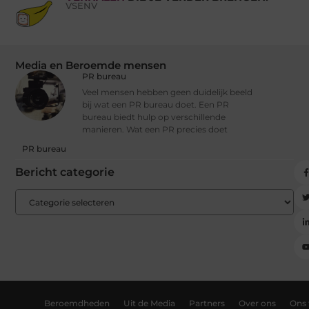
VSENV
Media en Beroemde mensen
PR bureau
Veel mensen hebben geen duidelijk beeld
bij wat een PR bureau doet. Een PR
bureau biedt hulp op verschillende
manieren. Wat een PR precies doet
PR bureau
Bericht categorie
Beroemdheden
Uit de Media
Partners
Over ons
Ons