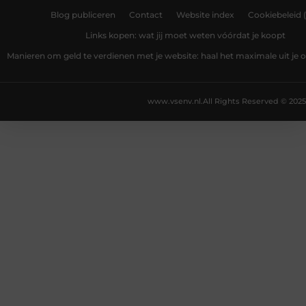
Blog publiceren
Contact
Website index
Cookiebeleid 
Links kopen: wat jij moet weten vóórdat je koopt
Manieren om geld te verdienen met je website: haal het maximale uit je o
www.vsenv.nl.
All Rights Reserved © 2025