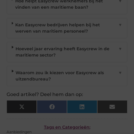
Hoe helpt Easycrew werknemers bij het
▼
vinden van een maritieme baan?
Kan Easycrew bedrijven helpen bij het
▼
werven van maritiem personeel?
Hoeveel jaar ervaring heeft Easycrew in de
▼
maritieme sector?
Waarom zou ik kiezen voor Easycrew als
▼
uitzendbureau?
Goed artikel? Deel hem dan op:
X
Facebook
LinkedIn
Email
(Twitter)
Tags en Categorieën:
Aanbiedingen