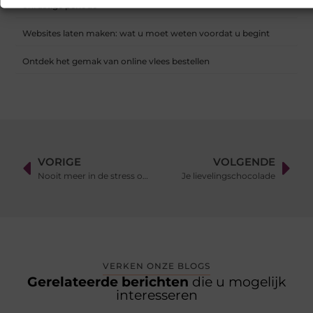
onrustige periode
Websites laten maken: wat u moet weten voordat u begint
Ontdek het gemak van online vlees bestellen
VORIGE
VOLGENDE
Nooit meer in de stress om administratie!
Je lievelingschocolade
VERKEN ONZE BLOGS
Gerelateerde berichten
die u mogelijk
interesseren