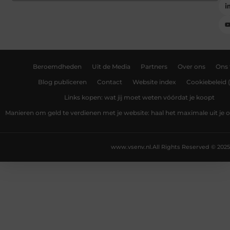
Beroemdheden
Uit de Media
Partners
Over ons
Ons
Blog publiceren
Contact
Website index
Cookiebeleid 
Links kopen: wat jij moet weten vóórdat je koopt
Manieren om geld te verdienen met je website: haal het maximale uit je o
www.vsenv.nl.
All Rights Reserved © 2025