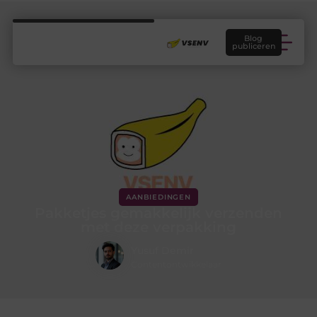
Blog
publiceren
AANBIEDINGEN
Pakketjes gemakkelijk verzenden
met deze verpakking
Yusuf Demir
Contentontwikkelaar