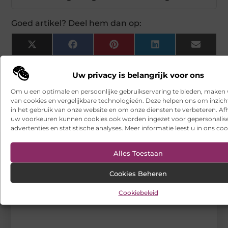
Goed artikel? Deel hem dan op:
X
Facebook
Pinterest
LinkedIn
Email
(Twitter)
Uw privacy is belangrijk voor ons
Tags en Categorieën:
Aanbiedingen
Om u een optimale en persoonlijke gebruikservaring te bieden, maken 
van cookies en vergelijkbare technologieën. Deze helpen ons om inzicht
DEEL DIT:
in het gebruik van onze website en om onze diensten te verbeteren. Afh
uw voorkeuren kunnen cookies ook worden ingezet voor gepersonalis
advertenties en statistische analyses. Meer informatie leest u in ons coo
Begin vandaag nog
met bloggen op
Alles Toestaan
VSENV
Stuur ons een bericht
Cookies Beheren
Registreer hier
Cookiebeleid