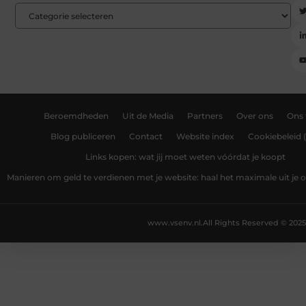
Beroemdheden
Uit de Media
Partners
Over ons
Ons
Blog publiceren
Contact
Website index
Cookiebeleid 
Links kopen: wat jij moet weten vóórdat je koopt
Manieren om geld te verdienen met je website: haal het maximale uit je o
www.vsenv.nl.
All Rights Reserved © 2025