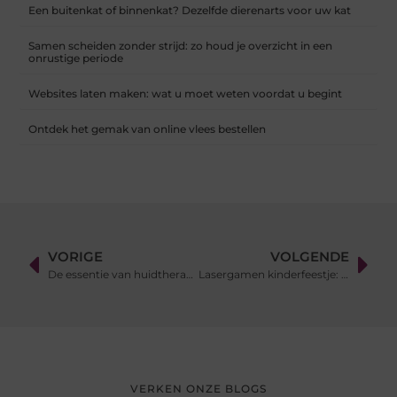
Een buitenkat of binnenkat? Dezelfde dierenarts voor uw kat
Samen scheiden zonder strijd: zo houd je overzicht in een
onrustige periode
Websites laten maken: wat u moet weten voordat u begint
Ontdek het gemak van online vlees bestellen
VORIGE
VOLGENDE
De essentie van huidtherapie bij een specialistische kliniek
Lasergamen kinderfeestje: de ultieme avonturendag
VERKEN ONZE BLOGS