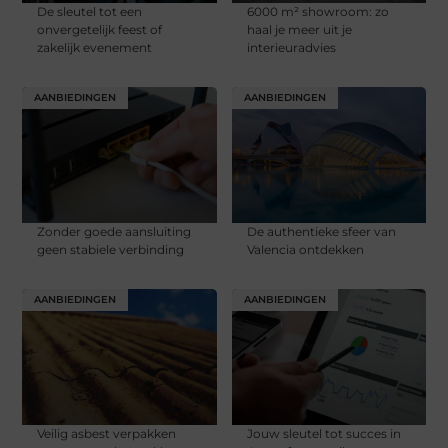
De sleutel tot een
6000 m² showroom: zo
onvergetelijk feest of
haal je meer uit je
zakelijk evenement
interieuradvies
AANBIEDINGEN
AANBIEDINGEN
Zonder goede aansluiting
De authentieke sfeer van
geen stabiele verbinding
Valencia ontdekken
AANBIEDINGEN
AANBIEDINGEN
Veilig asbest verpakken
Jouw sleutel tot succes in