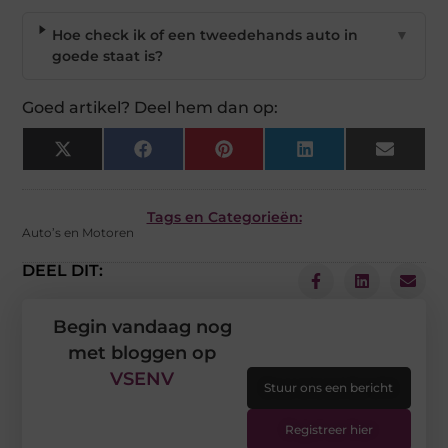
Hoe check ik of een tweedehands auto in
▼
goede staat is?
Goed artikel? Deel hem dan op:
X
Facebook
Pinterest
LinkedIn
Email
(Twitter)
Tags en Categorieën:
Auto’s en Motoren
DEEL DIT:
Begin vandaag nog
met bloggen op
VSENV
Stuur ons een bericht
Registreer hier