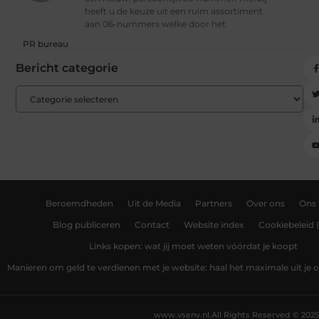
heeft u de keuze uit een ruim assortiment
aan 06-nummers welke door het
PR bureau
Bericht categorie
Beroemdheden
Uit de Media
Partners
Over ons
Ons
Blog publiceren
Contact
Website index
Cookiebeleid 
Links kopen: wat jij moet weten vóórdat je koopt
Manieren om geld te verdienen met je website: haal het maximale uit je o
www.vsenv.nl.
All Rights Reserved © 2025