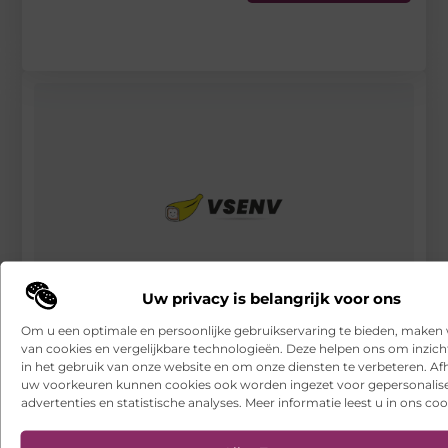
Uw privacy is belangrijk voor ons
Om u een optimale en persoonlijke gebruikservaring te bieden, maken 
van cookies en vergelijkbare technologieën. Deze helpen ons om inzicht
Autorijden, wat komt er allemaal bij kijken?
in het gebruik van onze website en om onze diensten te verbeteren. Afh
uw voorkeuren kunnen cookies ook worden ingezet voor gepersonalis
RECENTE BERICHTEN
advertenties en statistische analyses. Meer informatie leest u in ons coo
Een leverancier van alcoholische producten die met u
meeschaalt