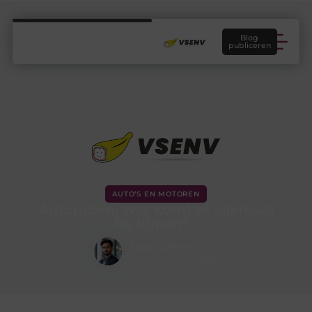
Blog
publiceren
AUTO’S EN MOTOREN
Autorijden, wat komt er allemaal
bij kijken?
Yusuf Demir
Contentontwikkelaar