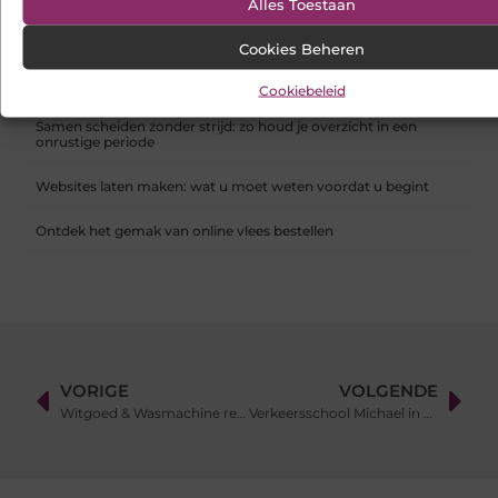
Alles Toestaan
Hoe franchiseketens lokale Google Ads budgetten centraal en
efficiënt beheren
Cookies Beheren
Een buitenkat of binnenkat? Dezelfde dierenarts voor uw kat
Cookiebeleid
Samen scheiden zonder strijd: zo houd je overzicht in een
onrustige periode
Websites laten maken: wat u moet weten voordat u begint
Ontdek het gemak van online vlees bestellen
VORIGE
VOLGENDE
Witgoed & Wasmachine reparatie Almere
Verkeersschool Michael in Tilburg voor de beste rijlessen