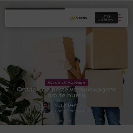
Blog
publiceren
AUTO’S EN MOTOREN
Ontdek de beste verhuiswagens
om te huren
Yusuf Demir
Contentontwikkelaar