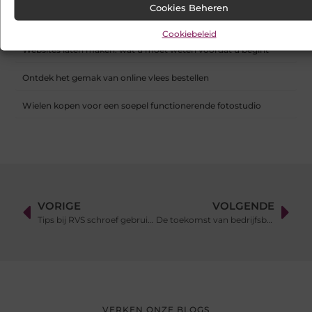
Cookies Beheren
Samen scheiden zonder strijd: zo houd je overzicht in een
onrustige periode
Cookiebeleid
Websites laten maken: wat u moet weten voordat u begint
Ontdek het gemak van online vlees bestellen
Wielen kopen voor een soepel functionerende fotostudio
VORIGE
VOLGENDE
Tips bij RVS schroef gebruiken
De toekomst van bedrijfsbranding: verlichte gevelreclame
VERKEN ONZE BLOGS