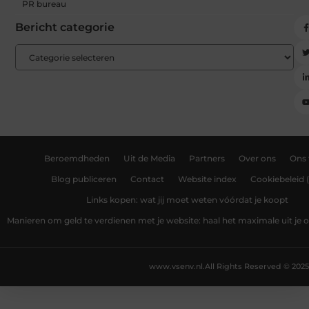
PR bureau
Bericht categorie
Beroemdheden
Uit de Media
Partners
Over ons
Ons
Blog publiceren
Contact
Website index
Cookiebeleid 
Links kopen: wat jij moet weten vóórdat je koopt
Manieren om geld te verdienen met je website: haal het maximale uit je o
www.vsenv.nl.
All Rights Reserved © 2025