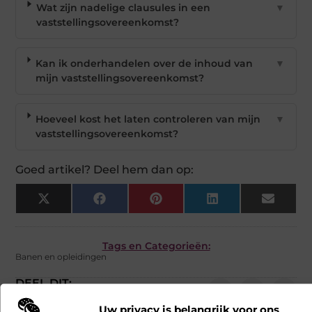
Wat zijn nadelige clausules in een
▼
vaststellingsovereenkomst?
Kan ik onderhandelen over de inhoud van
▼
mijn vaststellingsovereenkomst?
Hoeveel kost het laten controleren van mijn
▼
vaststellingsovereenkomst?
Goed artikel? Deel hem dan op:
X
Facebook
Pinterest
LinkedIn
Email
(Twitter)
Tags en Categorieën:
Banen en opleidingen
DEEL DIT:
Uw privacy is belangrijk voor ons