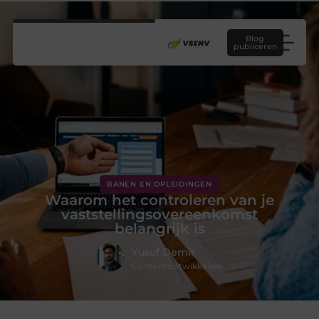
Blog
publiceren
BANEN EN OPLEIDINGEN
Waarom het controleren van je
vaststellingsovereenkomst
belangrijk is
Yusuf Demir
Contentontwikkelaar