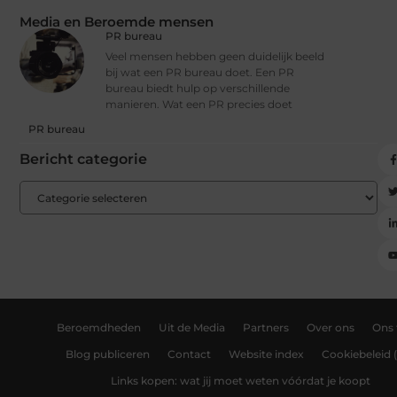
Media en Beroemde mensen
PR bureau
Veel mensen hebben geen duidelijk beeld
bij wat een PR bureau doet. Een PR
bureau biedt hulp op verschillende
manieren. Wat een PR precies doet
PR bureau
Bericht categorie
Beroemdheden
Uit de Media
Partners
Over ons
Ons
Blog publiceren
Contact
Website index
Cookiebeleid 
Links kopen: wat jij moet weten vóórdat je koopt