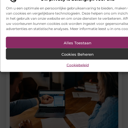
Begin vandaag nog
Om u een optimale en persoonlijke gebruikservaring te bieden, maken 
met bloggen op
van cookies en vergelijkbare technologieën. Deze helpen ons om inzicht
VSENV
in het gebruik van onze website en om onze diensten te verbeteren. Afh
Stuur ons een bericht
uw voorkeuren kunnen cookies ook worden ingezet voor gepersonalis
advertenties en statistische analyses. Meer informatie leest u in ons coo
Registreer hier
Alles Toestaan
Cookies Beheren
Cookiebeleid