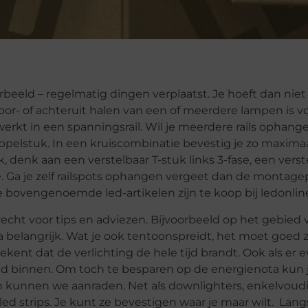
oorbeeld – regelmatig dingen verplaatst. Je hoeft dan nie
oor- of achteruit halen van een of meerdere lampen is v
erkt in een spanningsrail. Wil je meerdere rails ophang
elstuk. In een kruiscombinatie bevestig je zo maximaal 
, denk aan een verstelbaar T-stuk links 3-fase, een verst
e. Ga je zelf railspots ophangen vergeet dan de montagep
 bovengenoemde led-artikelen zijn te koop bij ledonline
recht voor tips en adviezen. Bijvoorbeeld op het gebied 
 belangrijk. Wat je ook tentoonspreidt, het moet goed 
kent dat de verlichting de hele tijd brandt. Ook als er
and binnen. Om toch te besparen op de energienota kun 
 kunnen we aanraden. Net als downlighters, enkelvoud
 led strips. Je kunt ze bevestigen waar je maar wilt. Lang