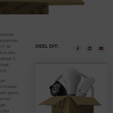
t steeds
oldoende.
DEEL DIT:
en? Je
4 rails.
elbaar T-
laat,
.nl.
van
zichtbaar
 even geen
je het
ige
s het