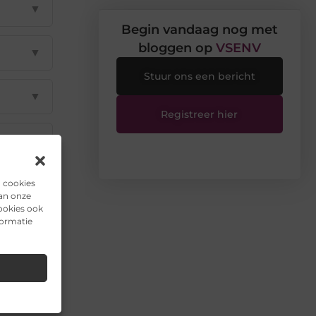
▼
Begin vandaag nog met
bloggen op
VSENV
▼
Stuur ons een bericht
▼
Registreer hier
▼
n cookies
van onze
il
ookies ook
formatie