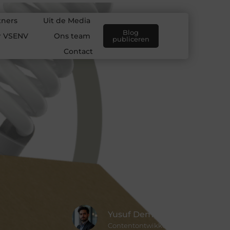
tners
Uit de Media
Blog
r VSENV
Ons team
publiceren
Contact
Yusuf Demir
Contentontwikkelaar