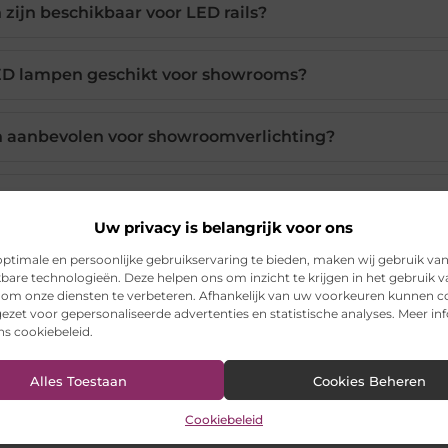
zijn beschikbaar voor LED rails?
D lampen geschikt voor showrooms?
 aanbevolen voor showroomverlichting?
het samenstellen van een lichtplan?
Uw privacy is belangrijk voor ons
ptimale en persoonlijke gebruikservaring te bieden, maken wij gebruik va
kbare technologieën. Deze helpen ons om inzicht te krijgen in het gebruik 
Pinterest
LinkedIn
Ema
 om onze diensten te verbeteren. Afhankelijk van uw voorkeuren kunnen c
ezet voor gepersonaliseerde advertenties en statistische analyses. Meer in
ons cookiebeleid.
 verlichting
Alles Toestaan
Cookies Beheren
Cookiebeleid