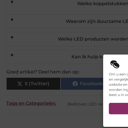
Welke koppelstukken 
Waarom zijn duurzame LE
Welke LED producten worden
Kan ik hulp krijgen bij 
Goed artikel? Deel hem dan op:
Om u een o
en vergelij
X (Twitter)
Facebook
website en
worden ing
leest u in 
Tags en Categorieën:
Bedrijven
,
LED rails
,
showroom