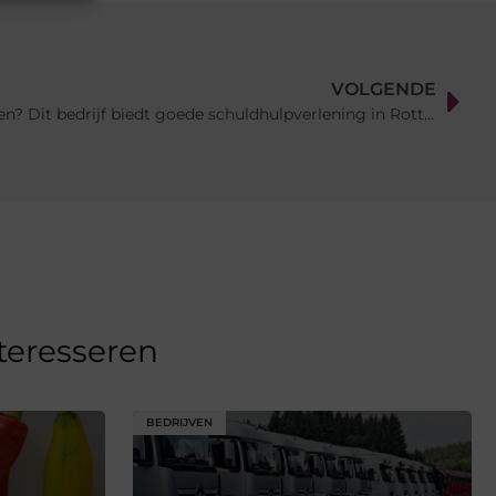
VOLGENDE
Heeft u hoog opgelopen schulden? Dit bedrijf biedt goede schuldhulpverlening in Rotterdam
nteresseren
BEDRIJVEN