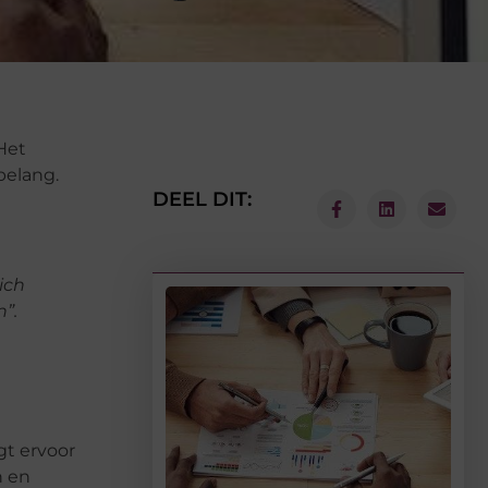
Het
belang.
DEEL DIT:
ich
”.
gt ervoor
n en