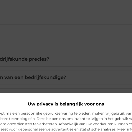
drijfskunde precies?
en van een bedrijfskundige?
nodig om bedrijfskundige te worden?
Uw privacy is belangrijk voor ons
ptimale en persoonlijke gebruikservaring te bieden, maken wij gebruik va
e studeren zonder HAVO diploma?
kbare technologieën. Deze helpen ons om inzicht te krijgen in het gebruik 
 om onze diensten te verbeteren. Afhankelijk van uw voorkeuren kunnen c
ezet voor gepersonaliseerde advertenties en statistische analyses. Meer in