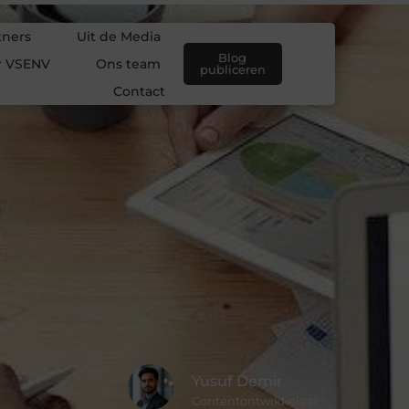
tners
Uit de Media
Blog
r VSENV
Ons team
publiceren
Contact
Yusuf Demir
Contentontwikkelaar