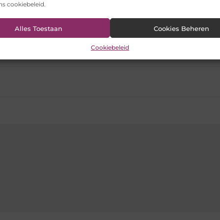
staat bedrijfskunde al?
ons cookiebeleid.
Alles Toestaan
Cookies Beheren
Pinterest
LinkedIn
Ema
Cookiebeleid