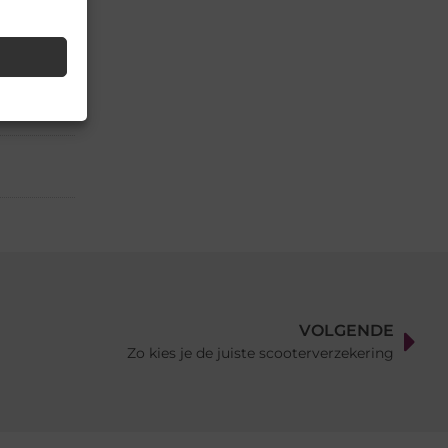
▼
il
VOLGENDE
Zo kies je de juiste scooterverzekering