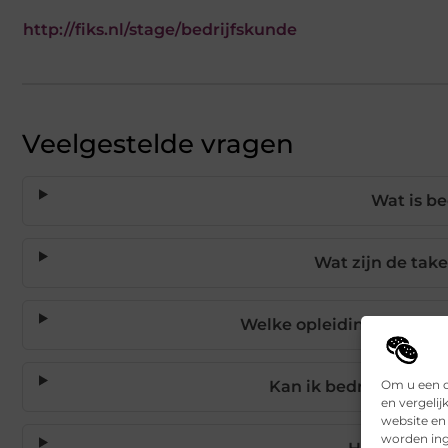
http://fiks.nl/stage/bedrijfskunde
Veelgestelde vragen
Wat is be
Wat zijn de tak
Welke opleiding heb ik 
Om u een o
Kan ik bedrijfskund
en vergelij
website en
worden ing