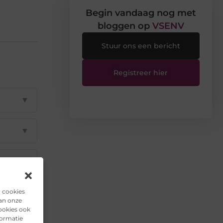
Begin vandaag nog met
bloggen op
VSENV
Stuur ons een bericht
Registreer hier
▼
▼
▼
n cookies
▼
van onze
ookies ook
formatie