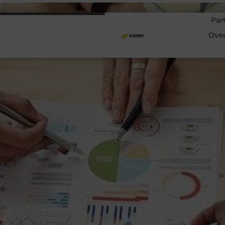
Par
Ove