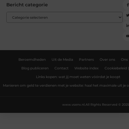
Bericht categorie
Beroemdheden
Uit de Media
Partners
Over ons
Ons
Blog publiceren
Contact
Website index
Cookiebeleid 
Links kopen: wat jij moet weten vóórdat je koopt
Manieren om geld te verdienen met je website: haal het maximale uit je o
www.vsenv.nl.
All Rights Reserved © 2025