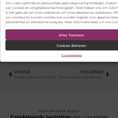
onrustige periode
Om u een optimale en persoonlijke gebruikservaring te bieden, maken 
van cookies en vergelijkbare technologieën. Deze helpen ons om inzicht
in het gebruik van onze website en om onze diensten te verbeteren. Afh
Websites laten maken: wat u moet weten voordat u begint
uw voorkeuren kunnen cookies ook worden ingezet voor gepersonalis
advertenties en statistische analyses. Meer informatie leest u in ons coo
Ontdek het gemak van online vlees bestellen
Wielen kopen voor een soepel functionerende fotostudio
Alles Toestaan
Cookies Beheren
Cookiebeleid
VORIGE
VOLGENDE
De Blauwdruk voor het Perfecte Springkussenfeest
De cruciale rol van advocaten in de rechtsstaat
VERKEN ONZE BLOGS
Gerelateerde berichten
die u mogelijk