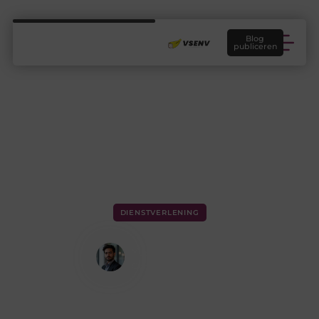
Blog
publiceren
DIENSTVERLENING
Een praktische dakkapel plaatsen
Yusuf Demir
Contentontwikkelaar