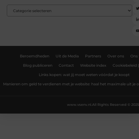
Beroemdheden
Uit de Media
Partners
Over ons
Ons
Blog publiceren
Contact
Website index
Cookiebeleid 
Links kopen: wat jij moet weten vóórdat je koopt
Manieren om geld te verdienen met je website: haal het maximale uit je o
www.vsenv.nl.
All Rights Reserved © 2025