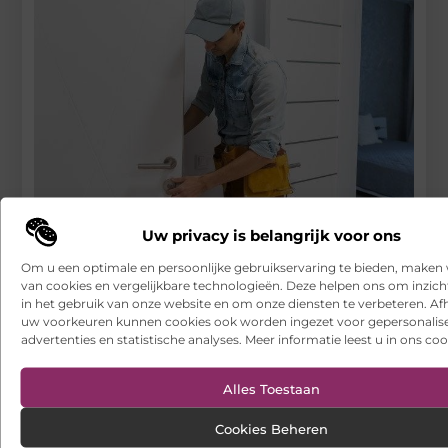
Kan een slotenmaker in Rotterdam jou helpen met
Uw privacy is belangrijk voor ons
inbraakbeveiliging?
Om u een optimale en persoonlijke gebruikservaring te bieden, maken 
RECENTE BERICHTEN
van cookies en vergelijkbare technologieën. Deze helpen ons om inzicht
in het gebruik van onze website en om onze diensten te verbeteren. Afh
Een leverancier van alcoholische producten die met u
uw voorkeuren kunnen cookies ook worden ingezet voor gepersonalis
meeschaalt
advertenties en statistische analyses. Meer informatie leest u in ons coo
Hoe franchiseketens lokale Google Ads budgetten centraal en
efficiënt beheren
Alles Toestaan
Een buitenkat of binnenkat? Dezelfde dierenarts voor uw kat
Cookies Beheren