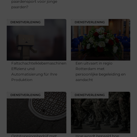
paardensport voor jonge
paarden?
DIENSTVERLENING
DIENSTVERLENING
Faltschachtelklebemaschinen:
Een uitvaart in regio
Effizienz und
Rotterdam met
Automatisierung für Ihre
persoonlijke begeleiding en
Produktion
aandacht
DIENSTVERLENING
DIENSTVERLENING
Ontstoppingsbedrijf met
Hoe wordt bepaald hoe