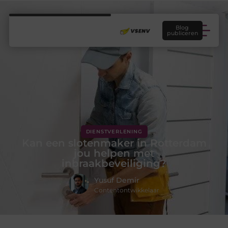
Blog
publiceren
DIENSTVERLENING
Kan een slotenmaker in Rotterdam
jou helpen met
inbraakbeveiliging?
Yusuf Demir
Contentontwikkelaar