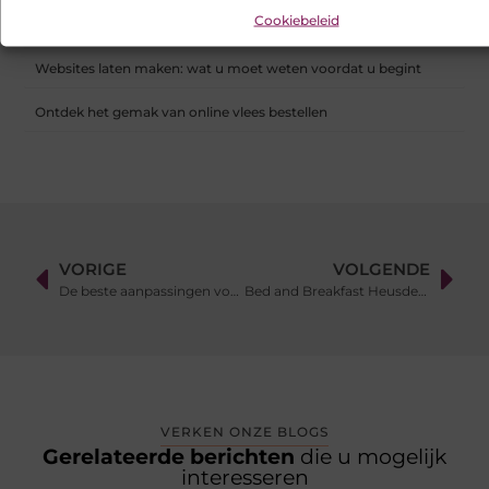
Samen scheiden zonder strijd: zo houd je overzicht in een
Cookiebeleid
onrustige periode
Websites laten maken: wat u moet weten voordat u begint
Ontdek het gemak van online vlees bestellen
VORIGE
VOLGENDE
De beste aanpassingen voor je vrachtwagen
Bed and Breakfast Heusden: Een Unieke Ervaring
VERKEN ONZE BLOGS
Gerelateerde berichten
die u mogelijk
interesseren