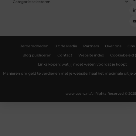
Beroemdheden
Uit de Media
Partners
Over ons
Ons
Blog publiceren
Contact
Website index
Cookiebeleid 
Links kopen: wat jij moet weten vóórdat je koopt
Manieren om geld te verdienen met je website: haal het maximale uit je o
www.vsenv.nl.
All Rights Reserved © 2025