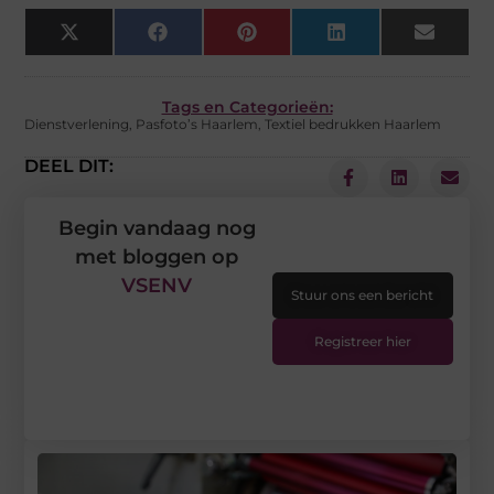
X
Facebook
Pinterest
LinkedIn
Email
(Twitter)
Tags en Categorieën:
Dienstverlening
,
Pasfoto’s Haarlem
,
Textiel bedrukken Haarlem
DEEL DIT:
Begin vandaag nog
met bloggen op
VSENV
Stuur ons een bericht
Registreer hier