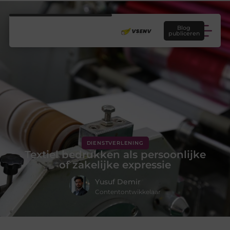
Blog
publiceren
DIENSTVERLENING
Textiel bedrukken als persoonlijke
of zakelijke expressie
Yusuf Demir
Contentontwikkelaar