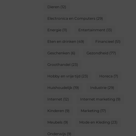
Dieren
(12)
Electronica en Computers
(29)
Energie
(11)
Entertainment
(13)
Eten en drinken
(49)
Financieel
(51)
Geschenken
(6)
Gezondheid
(77)
Groothandel
(23)
Hobby en vrije tijd
(23)
Horeca
(7)
Huishoudelijk
(19)
Industrie
(29)
Internet
(12)
Internet marketing
(9)
Kinderen
(9)
Marketing
(17)
Meubels
(9)
Mode en Kleding
(23)
Onderwijs
(9)