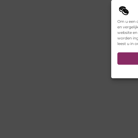
Om u een o
en vergelij
website en
worden ing
leest u in 