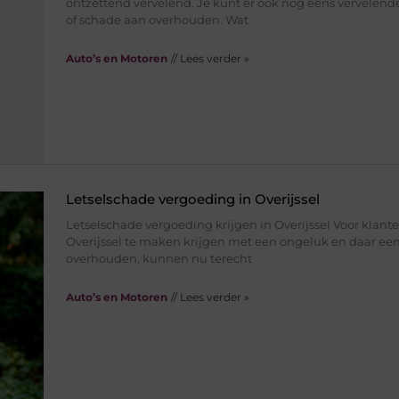
ontzettend vervelend. Je kunt er ook nog eens vervelend
of schade aan overhouden. Wat
Auto’s en Motoren
// Lees verder »
Letselschade vergoeding in Overijssel
Letselschade vergoeding krijgen in Overijssel Voor klante
Overijssel te maken krijgen met een ongeluk en daar een
overhouden, kunnen nu terecht
Auto’s en Motoren
// Lees verder »