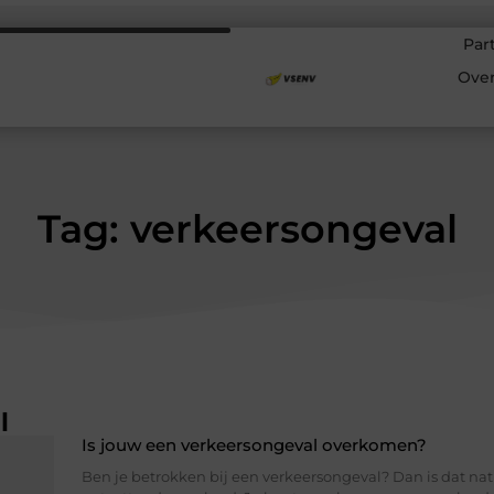
Par
Ove
Tag: verkeersongeval
l
Is jouw een verkeersongeval overkomen?
Ben je betrokken bij een verkeersongeval? Dan is dat nat