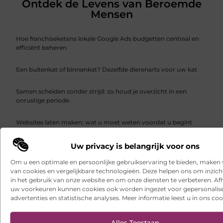
Ontdek de Levens van Beroemde
Mensen
Hoe franchiseketens lokale Google Ads budgetten centraal en
efficiënt beheren
Een buitenkat of binnenkat? Dezelfde dierenarts voor uw kat
Samen scheiden zonder strijd: zo houd je overzicht in een
onrustige periode
Websites laten maken: wat u moet weten voordat u begint
Ontdek het gemak van online vlees bestellen
Uw privacy is belangrijk voor ons
Om u een optimale en persoonlijke gebruikservaring te bieden, maken 
Wielen kopen voor een soepel functionerende fotostudio
van cookies en vergelijkbare technologieën. Deze helpen ons om inzicht
in het gebruik van onze website en om onze diensten te verbeteren. Afh
Uw kelder verbouwen met een duurzame gietvloer in Brabant
uw voorkeuren kunnen cookies ook worden ingezet voor gepersonalis
advertenties en statistische analyses. Meer informatie leest u in ons coo
Een interieurmetamorfose met een vloerspecialist in Alkmaar
Alles Toestaan