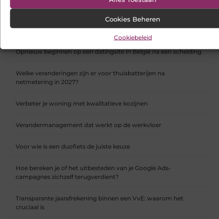
Hoe webshop SEO werkt en waarom het vanaf dag één telt
Cookies Beheren
Koelkast en vriezer verhuizen doe je zo
Cookiebeleid
Opnieuw beginnen op een datingsite in België na een scheiding
Welke veranderingen zijn er voor thuisbatterijen na
netmetering in 2027?
Verbeter je woning met kwalitatieve kozijnen
Verandermanagement dat werkt op de werkvloer
Voor wie is een duofiets de juiste keuze
Hoe bereken je of het uitbesteden van je Google Ads-
campagnes zichzelf terugverdient?
Transparante jaarafrekening binnen een VvE: waarom het
cruciaal is