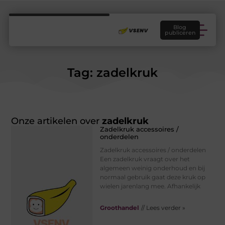
Blog
publiceren
Tag: zadelkruk
Onze artikelen over
zadelkruk
Zadelkruk accessoires /
onderdelen
Zadelkruk accessoires / onderdelen
Een zadelkruk vraagt over het
algemeen weinig onderhoud en bij
normaal gebruik gaat deze kruk op
wielen jarenlang mee. Afhankelijk
Groothandel
// Lees verder »