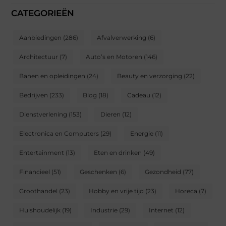
CATEGORIEËN
Aanbiedingen
(286)
Afvalverwerking
(6)
Architectuur
(7)
Auto’s en Motoren
(146)
Banen en opleidingen
(24)
Beauty en verzorging
(22)
Bedrijven
(233)
Blog
(18)
Cadeau
(12)
Dienstverlening
(153)
Dieren
(12)
Electronica en Computers
(29)
Energie
(11)
Entertainment
(13)
Eten en drinken
(49)
Financieel
(51)
Geschenken
(6)
Gezondheid
(77)
Groothandel
(23)
Hobby en vrije tijd
(23)
Horeca
(7)
Huishoudelijk
(19)
Industrie
(29)
Internet
(12)