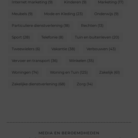
Internet marketing
(9)
Kinderen
(9)
Marketing
(17)
Meubels
(9)
Mode en Kleding
(23)
Onderwijs
(9)
Particuliere dienstverlening
(18)
Rechten
(13)
Sport
(28)
Telefonie
(8)
Tuin en buitenleven
(20)
Tweewielers
(6)
Vakantie
(38)
Verbouwen
(43)
Vervoer en transport
(36)
Winkelen
(35)
Woningen
(74)
Woning en Tuin
(125)
Zakelijk
(61)
Zakelijke dienstverlening
(68)
Zorg
(14)
MEDIA EN BEROEMDHEDEN