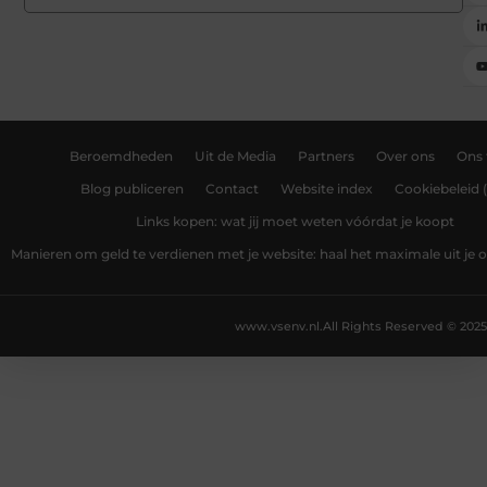
Beroemdheden
Uit de Media
Partners
Over ons
Ons
Blog publiceren
Contact
Website index
Cookiebeleid 
Links kopen: wat jij moet weten vóórdat je koopt
Manieren om geld te verdienen met je website: haal het maximale uit je o
www.vsenv.nl.
All Rights Reserved © 2025