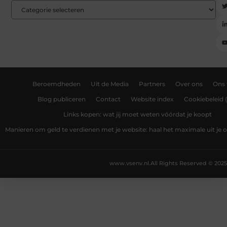
Beroemdheden
Uit de Media
Partners
Over ons
Ons
Blog publiceren
Contact
Website index
Cookiebeleid 
Links kopen: wat jij moet weten vóórdat je koopt
Manieren om geld te verdienen met je website: haal het maximale uit je o
www.vsenv.nl.
All Rights Reserved © 2025