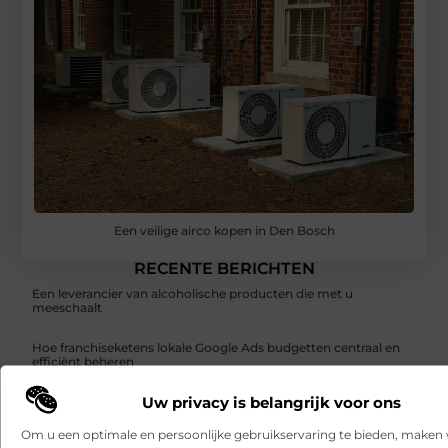
Een veilige airco kopen in Den Bosch
RECENTE BERICHTEN
Een leverancier van alcoholische producten die met u
meeschaalt
Hoe franchiseketens lokale Google Ads budgetten centraal en
efficiënt beheren
Uw privacy is belangrijk voor ons
Een buitenkat of binnenkat? Dezelfde dierenarts voor uw kat
Om u een optimale en persoonlijke gebruikservaring te bieden, maken 
Samen scheiden zonder strijd: zo houd je overzicht in een