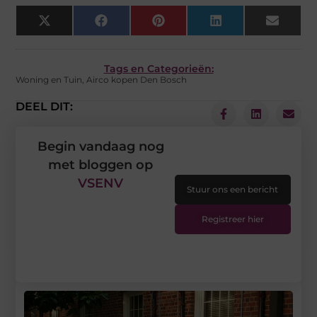
X
Facebook
Pinterest
LinkedIn
Email
(Twitter)
Tags en Categorieën:
Woning en Tuin
,
Airco kopen Den Bosch
DEEL DIT:
Begin vandaag nog
met bloggen op
VSENV
Stuur ons een bericht
Registreer hier