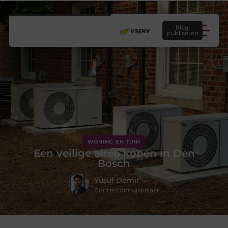
Blog
publiceren
WONING EN TUIN
Een veilige airco kopen in Den
Bosch
Yusuf Demir
Contentontwikkelaar