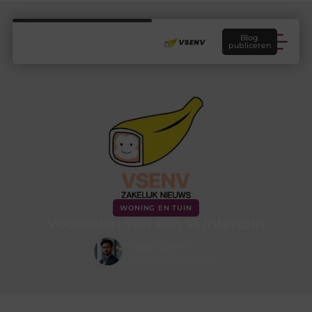
Blog
publiceren
WONING EN TUIN
Voordelen van een Wintertuin
Yusuf Demir
Contentontwikkelaar