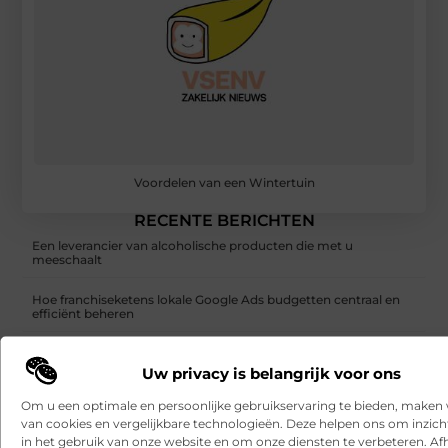
Voordelen van een Wintertuin
RECENTE BERICHTEN
Een leverancier van alcoholische producten die met u
meeschaalt
Hoe franchiseketens lokale Google Ads budgetten centraal en
efficiënt beheren
Een buitenkat of binnenkat? Dezelfde dierenarts voor uw kat
Uw privacy is belangrijk voor ons
Samen scheiden zonder strijd: zo houd je overzicht in een
Om u een optimale en persoonlijke gebruikservaring te bieden, maken 
onrustige periode
van cookies en vergelijkbare technologieën. Deze helpen ons om inzicht
in het gebruik van onze website en om onze diensten te verbeteren. Afh
Websites laten maken: wat u moet weten voordat u begint