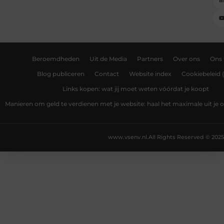
Beroemdheden
Uit de Media
Partners
Over ons
Ons
Blog publiceren
Contact
Website index
Cookiebeleid 
Links kopen: wat jij moet weten vóórdat je koopt
Manieren om geld te verdienen met je website: haal het maximale uit je o
www.vsenv.nl.
All Rights Reserved © 2025