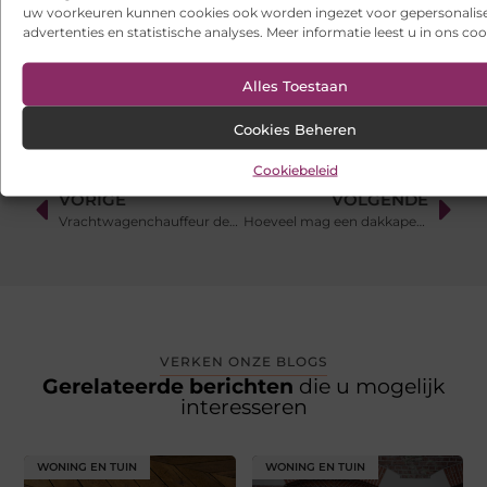
uw voorkeuren kunnen cookies ook worden ingezet voor gepersonalis
advertenties en statistische analyses. Meer informatie leest u in ons coo
Ontdek het gemak van online vlees bestellen
Alles Toestaan
Cookies Beheren
Cookiebeleid
VORIGE
VOLGENDE
Vrachtwagenchauffeur detailhandel
Hoeveel mag een dakkapel kosten
VERKEN ONZE BLOGS
Gerelateerde berichten
die u mogelijk
interesseren
WONING EN TUIN
WONING EN TUIN