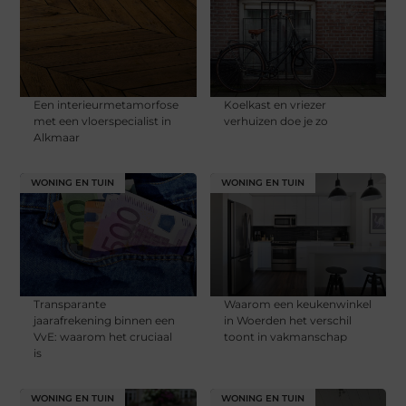
Een interieurmetamorfose
Koelkast en vriezer
met een vloerspecialist in
verhuizen doe je zo
Alkmaar
WONING EN TUIN
WONING EN TUIN
Transparante
Waarom een keukenwinkel
jaarafrekening binnen een
in Woerden het verschil
VvE: waarom het cruciaal
toont in vakmanschap
is
WONING EN TUIN
WONING EN TUIN