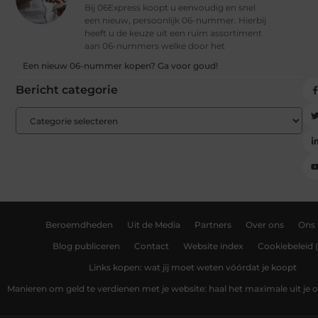
Bij 06Express koopt u eenvoudig en snel
een nieuw, persoonlijk 06-nummer. Hierbij
heeft u de keuze uit een ruim assortiment
aan 06-nummers welke door het
Een nieuw 06-nummer kopen? Ga voor goud!
Bericht categorie
Beroemdheden
Uit de Media
Partners
Over ons
Ons
Blog publiceren
Contact
Website index
Cookiebeleid 
Links kopen: wat jij moet weten vóórdat je koopt
Manieren om geld te verdienen met je website: haal het maximale uit je o