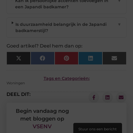
Kan ik persoonlijke accenten toevoegen in
▼
een Japandi badkamer?
Is duurzaamheid belangrijk in de Japandi
▼
badkamerstijl?
Goed artikel? Deel hem dan op:
X
Facebook
Pinterest
LinkedIn
Email
(Twitter)
Tags en Categorieën:
Woningen
DEEL DIT:
Begin vandaag nog
met bloggen op
VSENV
Stuur ons een bericht