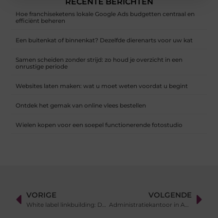
RECENTE BERICHTEN
Hoe franchiseketens lokale Google Ads budgetten centraal en
efficiënt beheren
Een buitenkat of binnenkat? Dezelfde dierenarts voor uw kat
Samen scheiden zonder strijd: zo houd je overzicht in een
onrustige periode
Websites laten maken: wat u moet weten voordat u begint
Ontdek het gemak van online vlees bestellen
Wielen kopen voor een soepel functionerende fotostudio
VORIGE
VOLGENDE
White label linkbuilding: De onzichtbare kracht achter succesvolle SEO
Administratiekantoor in Apeldoorn Een Stabiele Financiële Partner voor Uw Bedrijf