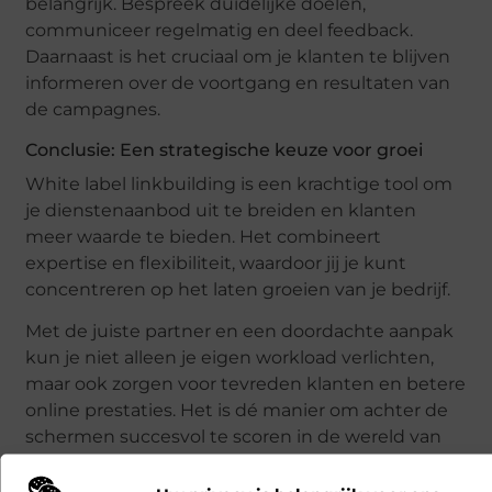
belangrijk. Bespreek duidelijke doelen,
communiceer regelmatig en deel feedback.
Daarnaast is het cruciaal om je klanten te blijven
informeren over de voortgang en resultaten van
de campagnes.
Conclusie: Een strategische keuze voor groei
White label linkbuilding is een krachtige tool om
je dienstenaanbod uit te breiden en klanten
meer waarde te bieden. Het combineert
expertise en flexibiliteit, waardoor jij je kunt
concentreren op het laten groeien van je bedrijf.
Met de juiste partner en een doordachte aanpak
kun je niet alleen je eigen workload verlichten,
maar ook zorgen voor tevreden klanten en betere
online prestaties. Het is dé manier om achter de
schermen succesvol te scoren in de wereld van
SEO
.