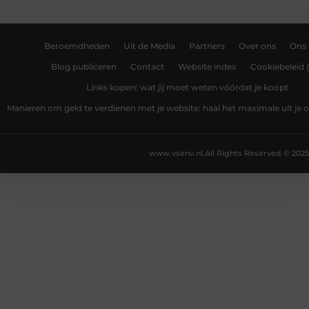
Beroemdheden
Uit de Media
Partners
Over ons
Ons
Blog publiceren
Contact
Website index
Cookiebeleid 
Links kopen: wat jij moet weten vóórdat je koopt
Manieren om geld te verdienen met je website: haal het maximale uit je o
www.vsenv.nl.
All Rights Reserved © 2025