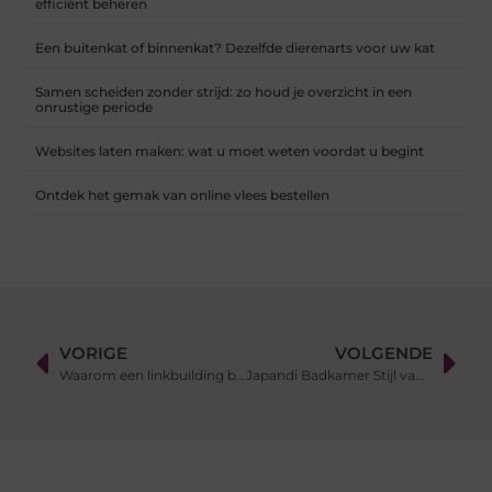
efficiënt beheren
Een buitenkat of binnenkat? Dezelfde dierenarts voor uw kat
Samen scheiden zonder strijd: zo houd je overzicht in een
onrustige periode
Websites laten maken: wat u moet weten voordat u begint
Ontdek het gemak van online vlees bestellen
VORIGE
VOLGENDE
Waarom een linkbuilding bureau onmisbaar is voor jouw SEO-strategie
Japandi Badkamer Stijl van Bubbels & Jets: Rust en Minimalisme