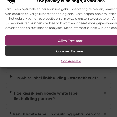
Uw privacy is belangrijk voor ons
Om u een optimale en persoonlijke gebruikservaring te bieden, maken 
van cookies en vergelijkbare technologieën. Deze helpen ons om inzicht
in het gebruik van onze website en om onze diensten te verbeteren. Afh
uw voorkeuren kunnen cookies ook worden ingezet voor gepersonalis
Veelgestelde vragen
advertenties en statistische analyses. Meer informatie leest u in ons coo
Alles Toestaan
Wat is white label linkbuilding precies?
▼
Cookies Beheren
Hoeveel tijd bespaart white label
▼
Cookiebeleid
linkbuilding?
Is white label linkbuilding kosteneffectief?
▼
Hoe kies ik een goede white label
▼
linkbuilding partner?
Kan ik white label linkbuilding gebruiken om
▼