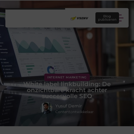
Blog
publiceren
INTERNET MARKETING
White label linkbuilding: De
onzichtbare kracht achter
succesvolle SEO
Yusuf Demir
Contentontwikkelaar