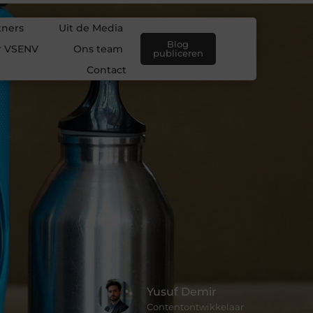
tners
Uit de Media
Blog
r VSENV
Ons team
publiceren
Contact
Yusuf Demir
Contentontwikkelaar