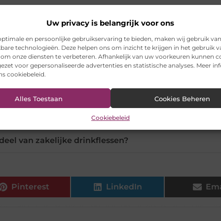
drinkflessen beter voor mijn bedrijf?
Uw privacy is belangrijk voor ons
ptimale en persoonlijke gebruikservaring te bieden, maken wij gebruik va
kbare technologieën. Deze helpen ons om inzicht te krijgen in het gebruik 
t ons bedrijfslogo bedruk worden?
 om onze diensten te verbeteren. Afhankelijk van uw voorkeuren kunnen c
ezet voor gepersonaliseerde advertenties en statistische analyses. Meer in
ons cookiebeleid.
ilig voor herbruikbare drinkflessen?
Alles Toestaan
Cookies Beheren
flessen gezondere medewerkers?
Cookiebeleid
deel van zakelijke drinkflessen?
Pinterest
LinkedIn
Ema