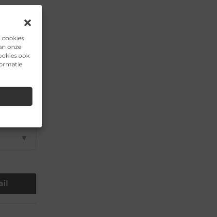
▼
n cookies
van onze
▼
ookies ook
formatie
▼
▼
▼
il