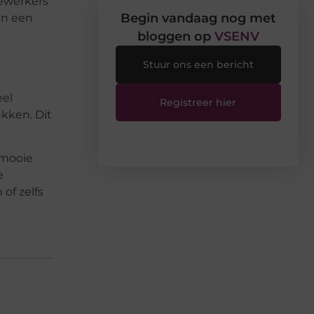
dewerkers
Begin vandaag nog met
an een
bloggen op
VSENV
Stuur ons een bericht
eel
Registreer hier
ukken. Dit
 mooie
e
of zelfs