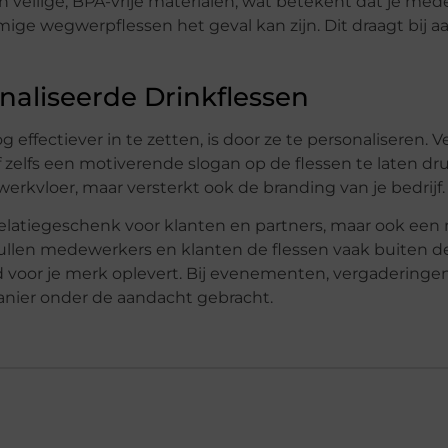
n veilige, BPA-vrije materialen, wat betekent dat je me
mige wegwerpflessen het geval kan zijn. Dit draagt bij a
naliseerde Drinkflessen
g effectiever in te zetten, is door ze te personaliseren. V
 zelfs een motiverende slogan op de flessen te laten dr
werkvloer, maar versterkt ook de branding van je bedrijf.
relatiegeschenk voor klanten en partners, maar ook een
llen medewerkers en klanten de flessen vaak buiten d
voor je merk oplevert. Bij evenementen, vergaderingen 
anier onder de aandacht gebracht.