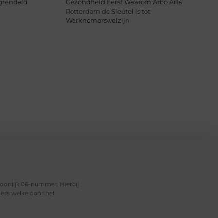
grendeld
Gezondheid Eerst Waarom Arbo Arts
Rotterdam de Sleutel is tot
Werknemerswelzijn
soonlijk 06-nummer. Hierbij
ers welke door het