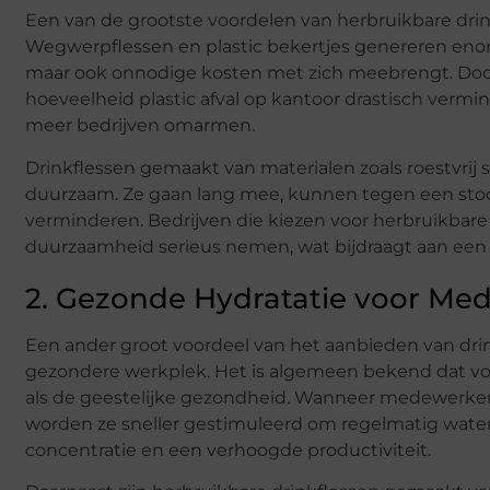
Een van de grootste voordelen van herbruikbare drin
Wegwerpflessen en plastic bekertjes genereren enorme
maar ook onnodige kosten met zich meebrengt. Door 
hoeveelheid plastic afval op kantoor drastisch verm
meer bedrijven omarmen.
Drinkflessen gemaakt van materialen zoals roestvrij sta
duurzaam. Ze gaan lang mee, kunnen tegen een sto
verminderen. Bedrijven die kiezen voor herbruikbare
duurzaamheid serieus nemen, wat bijdraagt aan een p
2. Gezonde Hydratatie voor Me
Een ander groot voordeel van het aanbieden van drin
gezondere werkplek. Het is algemeen bekend dat vol
als de geestelijke gezondheid. Wanneer medewerker
worden ze sneller gestimuleerd om regelmatig water 
concentratie en een verhoogde productiviteit.