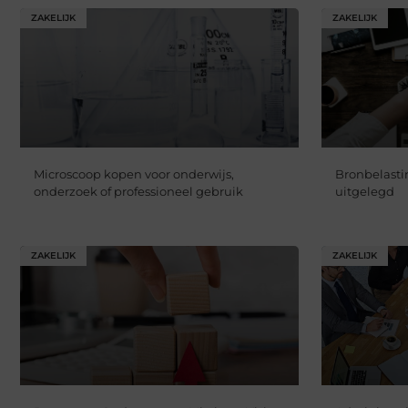
ZAKELIJK
ZAKELIJK
Microscoop kopen voor onderwijs,
Bronbelasti
onderzoek of professioneel gebruik
uitgelegd
ZAKELIJK
ZAKELIJK