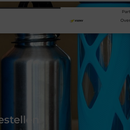
Par
Ove
estellen