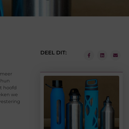
DEEL DIT:
 meer
d hun
t hoofd
reken we
vestering