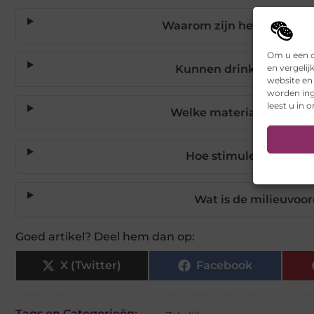
Waarom zijn herbruikbare 
Om u een o
en vergelij
Kunnen drinkflessen me
website en
worden ing
leest u in 
Welke materialen zijn ve
Hoe stimuleren drink
Wat is de milieuvoor
Goed artikel? Deel hem dan op:
X (Twitter)
Facebook
Tags en Categorieën: