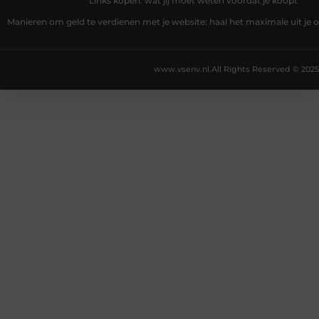
Links kopen: wat jij moet weten vóórdat je koopt
Manieren om geld te verdienen met je website: haal het maximale uit je o
www.vsenv.nl.
All Rights Reserved © 2025