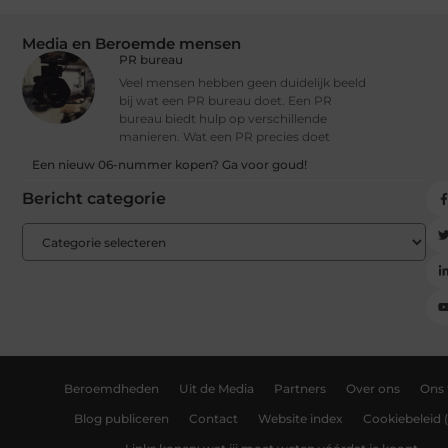
Media en Beroemde mensen
PR bureau
Veel mensen hebben geen duidelijk beeld
bij wat een PR bureau doet. Een PR
bureau biedt hulp op verschillende
manieren. Wat een PR precies doet
Een nieuw 06-nummer kopen? Ga voor goud!
Bericht categorie
Beroemdheden
Uit de Media
Partners
Over ons
Ons
Blog publiceren
Contact
Website index
Cookiebeleid 