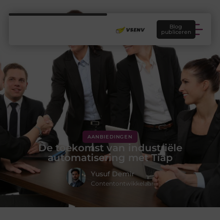
Blog
publiceren
AANBIEDINGEN
De toekomst van industriële
automatisering met Tiap
Yusuf Demir
Contentontwikkelaar