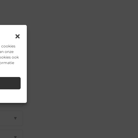
n cookies
van onze
ookies ook
▼
formatie
▼
▼
▼
▼