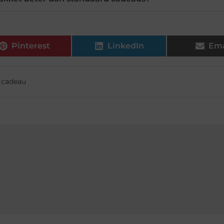
Pinterest
LinkedIn
Ema
t cadeau