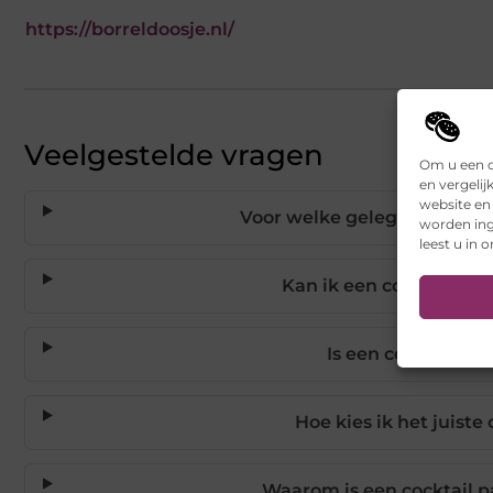
https://borreldoosje.nl/
Veelgestelde vragen
Om u een o
en vergelij
website en
Voor welke gelegenheden is
worden ing
leest u in 
Kan ik een cocktail pa
Is een cocktail pa
Hoe kies ik het juiste
Waarom is een cocktail 