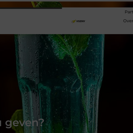
Par
Ove
u geven?