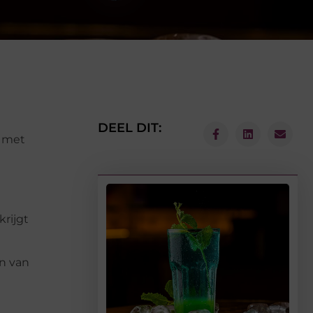
DEEL DIT:
p met
krijgt
en van