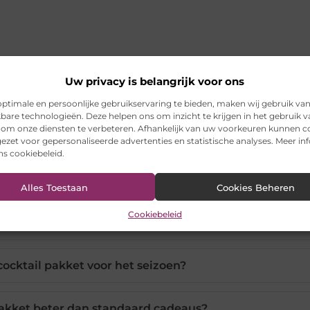
Uw privacy is belangrijk voor ons
ptimale en persoonlijke gebruikservaring te bieden, maken wij gebruik va
kbare technologieën. Deze helpen ons om inzicht te krijgen in het gebruik 
 om onze diensten te verbeteren. Afhankelijk van uw voorkeuren kunnen c
 een cocktail pakket cadeau geschikt?
ezet voor gepersonaliseerde advertenties en statistische analyses. Meer in
ons cookiebeleid.
kket personaliseren naar voorkeur?
Alles Toestaan
Cookies Beheren
Cookiebeleid
kket geschikt voor beginners?
 cocktail pakket voor het seizoen?
pakket beter dan standaard cadeaus?