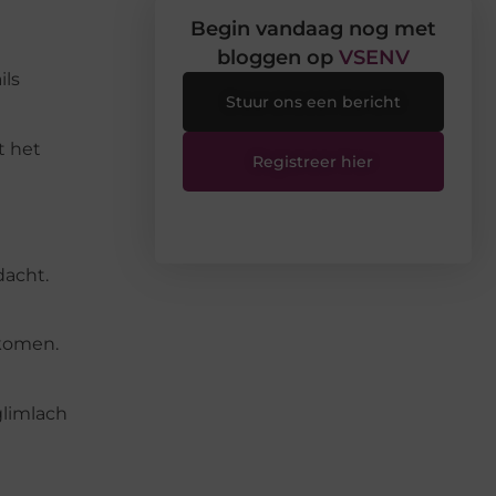
Begin vandaag nog met
bloggen op
VSENV
ils
Stuur ons een bericht
t het
Registreer hier
dacht.
 komen.
glimlach