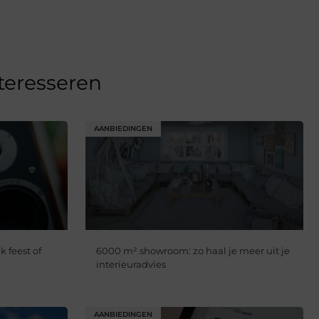
nteresseren
AANBIEDINGEN
k feest of
6000 m² showroom: zo haal je meer uit je
interieuradvies
AANBIEDINGEN