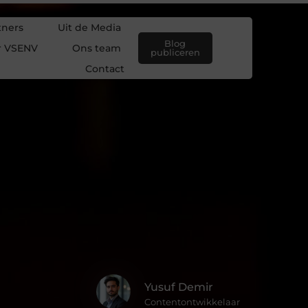
tners
Uit de Media
Blog
r VSENV
Ons team
publiceren
Contact
Yusuf Demir
Contentontwikkelaar