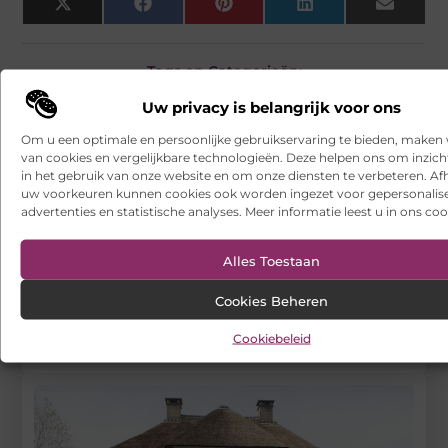
X
Facebook
Pinterest
LinkedIn
Email
(Twitter)
Tags en Categorieën:
Aanbiedingen
Uw privacy is belangrijk voor ons
DEEL DIT:
Om u een optimale en persoonlijke gebruikservaring te bieden, maken 
van cookies en vergelijkbare technologieën. Deze helpen ons om inzicht
in het gebruik van onze website en om onze diensten te verbeteren. Afh
Begin vandaag nog
uw voorkeuren kunnen cookies ook worden ingezet voor gepersonalis
met bloggen op
advertenties en statistische analyses. Meer informatie leest u in ons coo
VSENV
Stuur ons een bericht
Alles Toestaan
Registreer hier
Cookies Beheren
Cookiebeleid