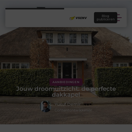
Blog
publiceren
AANBIEDINGEN
Jouw droomuitzicht: de perfecte
dakkapel
Yusuf Demir
Contentontwikkelaar