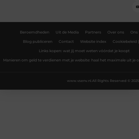
Beroemdheden
Uit de Media
Partners
Over ons
Ons
Blog publiceren
Contact
Website index
Cookiebeleid 
Links kopen: wat jij moet weten vóórdat je koopt
Manieren om geld te verdienen met je website: haal het maximale uit je o
www.vsenv.nl.
All Rights Reserved © 2025