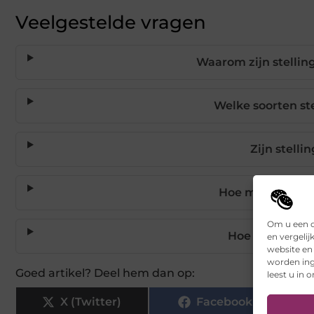
Veelgestelde vragen
Waarom zijn stellin
Welke soorten ste
Zijn stelli
Hoe makkelijk zi
Om u een o
Hoe snel wordt
en vergelij
website en
worden ing
Goed artikel? Deel hem dan op:
leest u in 
X (Twitter)
Facebook