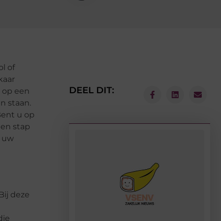
l of
kaar
DEEL DIT:
n op een
n staan.
Bent u op
een stap
r uw
Bij deze
die