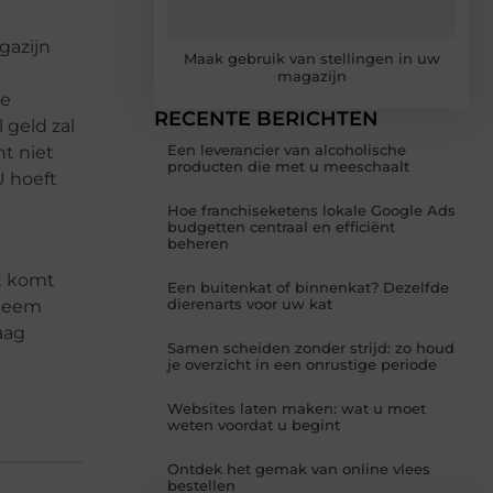
gazijn
Maak gebruik van stellingen in uw
magazijn
te
RECENTE BERICHTEN
 geld zal
Een leverancier van alcoholische
nt niet
producten die met u meeschaalt
U hoeft
Hoe franchiseketens lokale Google Ads
budgetten centraal en efficiënt
beheren
t komt
Een buitenkat of binnenkat? Dezelfde
dierenarts voor uw kat
 Neem
aag
Samen scheiden zonder strijd: zo houd
je overzicht in een onrustige periode
Websites laten maken: wat u moet
weten voordat u begint
Ontdek het gemak van online vlees
bestellen