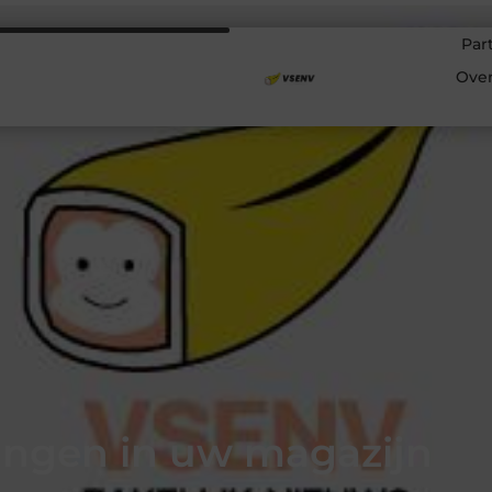
Par
Ove
lingen in uw magazijn