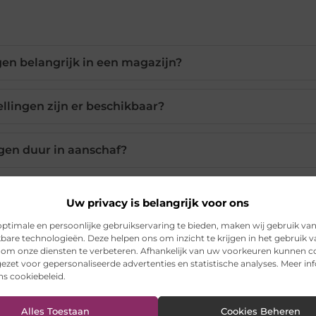
gen belangrijk in een magazijn?
llingen zijn er beschikbaar?
ngen duur in aanschaf?
jn stellingen te installeren?
Uw privacy is belangrijk voor ons
ptimale en persoonlijke gebruikservaring te bieden, maken wij gebruik va
 mijn bestelling bezorgd?
kbare technologieën. Deze helpen ons om inzicht te krijgen in het gebruik 
 om onze diensten te verbeteren. Afhankelijk van uw voorkeuren kunnen c
ezet voor gepersonaliseerde advertenties en statistische analyses. Meer in
ons cookiebeleid.
Pinterest
LinkedIn
Ema
Alles Toestaan
Cookies Beheren