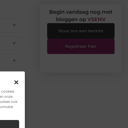
Begin vandaag nog met
bloggen op
VSENV
▼
Stuur ons een bericht
▼
Registreer hier
▼
▼
n cookies
▼
van onze
ookies ook
formatie
il