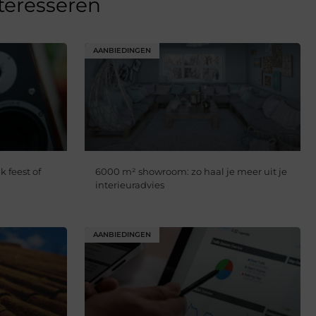
nteresseren
AANBIEDINGEN
k feest of
6000 m² showroom: zo haal je meer uit je
interieuradvies
AANBIEDINGEN