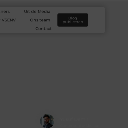
tners
Uit de Media
Blog
r VSENV
Ons team
publiceren
Contact
Yusuf Demir
Contentontwikkelaar