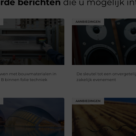
erde berichten
die u mogelijk i
AANBIEDINGEN
uwen met bouwmaterialen in
De sleutel tot een onvergetelij
 B binnen folie techniek
zakelijk evenement
AANBIEDINGEN