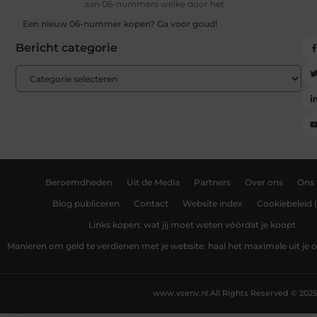
aan 06-nummers welke door het
Een nieuw 06-nummer kopen? Ga voor goud!
Bericht categorie
Beroemdheden
Uit de Media
Partners
Over ons
Ons
Blog publiceren
Contact
Website index
Cookiebeleid 
Links kopen: wat jij moet weten vóórdat je koopt
Manieren om geld te verdienen met je website: haal het maximale uit je o
www.vsenv.nl.
All Rights Reserved © 2025