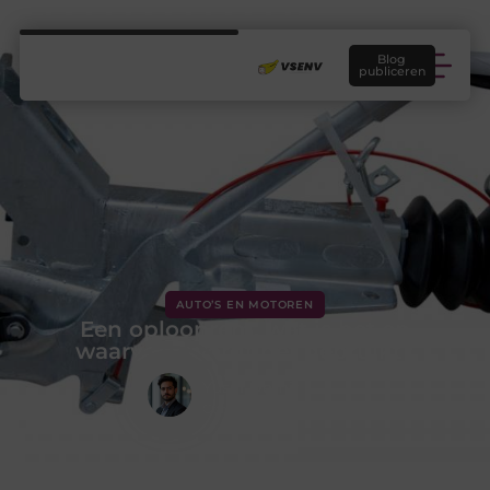
Blog
publiceren
AUTO’S EN MOTOREN
Een oplooprem, wat is het en
waarvoor wordt het gebruikt?
Yusuf Demir
Contentontwikkelaar