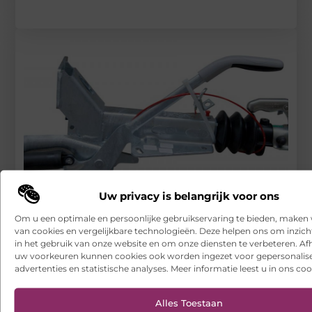
Uw privacy is belangrijk voor ons
Om u een optimale en persoonlijke gebruikservaring te bieden, maken 
Een oplooprem, wat is het en waarvoor wordt het
van cookies en vergelijkbare technologieën. Deze helpen ons om inzicht
gebruikt?
in het gebruik van onze website en om onze diensten te verbeteren. Afh
uw voorkeuren kunnen cookies ook worden ingezet voor gepersonalis
RECENTE BERICHTEN
advertenties en statistische analyses. Meer informatie leest u in ons coo
Hoe franchiseketens lokale Google Ads budgetten centraal en
efficiënt beheren
Alles Toestaan