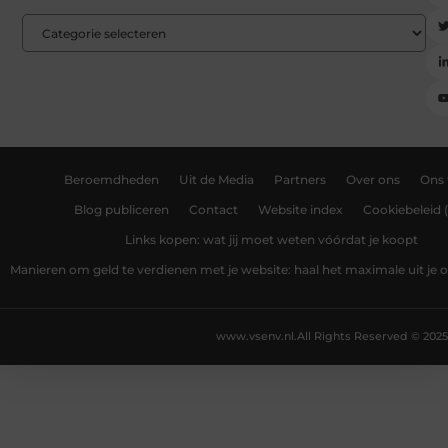
Beroemdheden
Uit de Media
Partners
Over ons
Ons
Blog publiceren
Contact
Website index
Cookiebeleid 
Links kopen: wat jij moet weten vóórdat je koopt
Manieren om geld te verdienen met je website: haal het maximale uit je o
www.vsenv.nl.
All Rights Reserved © 2025