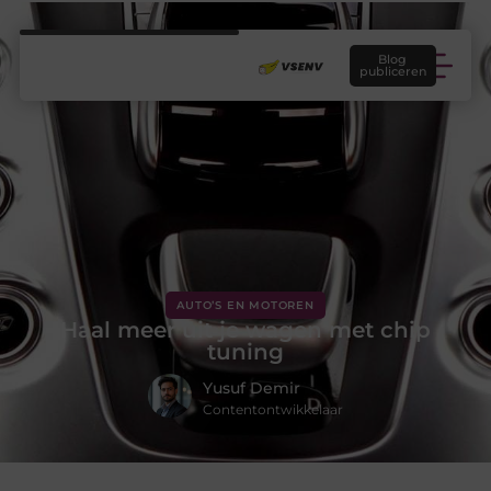
Blog
publiceren
AUTO’S EN MOTOREN
Haal meer uit je wagen met chip
tuning
Yusuf Demir
Contentontwikkelaar