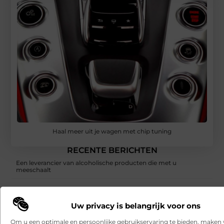
Haal meer uit je wagen met chip tuning
RECENTE BERICHTEN
Een leverancier van alcoholische producten die met u
meeschaalt
Hoe franchiseketens lokale Google Ads budgetten centraal en
efficiënt beheren
Uw privacy is belangrijk voor ons
Een buitenkat of binnenkat? Dezelfde dierenarts voor uw kat
Om u een optimale en persoonlijke gebruikservaring te bieden, maken 