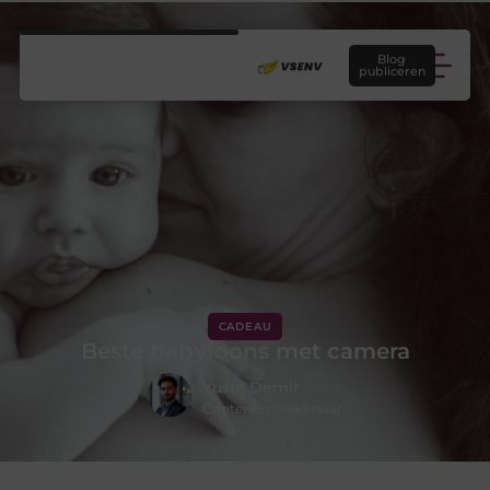
Blog
publiceren
CADEAU
Beste babyfoons met camera
Yusuf Demir
Contentontwikkelaar