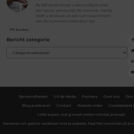
Bij 06Express koopt u eenvoudig en snel
een nieuw, persoonlijk 06-nummer. Hierbij
heeft u de keuze uit een ruim assortiment
aan 06-nummers welke door het
PR bureau
Bericht categorie
Beroemdheden
Uit de Media
Partners
Over ons
Ons
Blog publiceren
Contact
Website index
Cookiebeleid 
Links kopen: wat jij moet weten vóórdat je koopt
Manieren om geld te verdienen met je website: haal het maximale uit je o