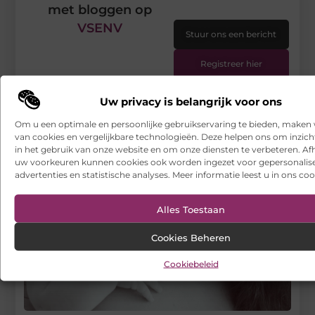
met bloggen op
VSENV
Stuur ons een bericht
Registreer hier
Uw privacy is belangrijk voor ons
Om u een optimale en persoonlijke gebruikservaring te bieden, maken 
van cookies en vergelijkbare technologieën. Deze helpen ons om inzicht
in het gebruik van onze website en om onze diensten te verbeteren. Afh
uw voorkeuren kunnen cookies ook worden ingezet voor gepersonalis
advertenties en statistische analyses. Meer informatie leest u in ons coo
Alles Toestaan
Cookies Beheren
Cookiebeleid