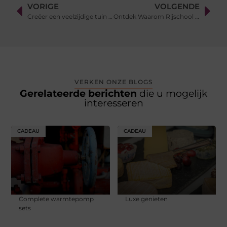
VORIGE
VOLGENDE
Creëer een veelzijdige tuin met coniferen, bamboe en graszoden
Ontdek Waarom Rijschool Helmond Jouw Beste Keuze Is voor Rijlessen
VERKEN ONZE BLOGS
Gerelateerde berichten
die u mogelijk
interesseren
CADEAU
CADEAU
Complete warmtepomp
Luxe genieten
sets