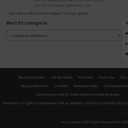
heeft u de keuze uit een ruim assortiment
aan 06-nummers welke door het
Een nieuw 06-nummer kopen? Ga voor goud!
Bericht categorie
Beroemdheden
Uit de Media
Partners
Over ons
Ons
Blog publiceren
Contact
Website index
Cookiebeleid 
Links kopen: wat jij moet weten vóórdat je koopt
Manieren om geld te verdienen met je website: haal het maximale uit je o
www.vsenv.nl.
All Rights Reserved © 2025