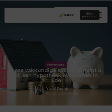
Blog
publiceren
FINANCIEEL
Deze vakkundige specialist helpt u
bij een hypotheek oversluiten in
Ede
Yusuf Demir
Contentontwikkelaar