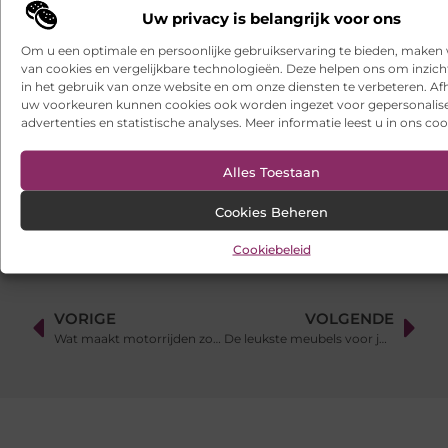
efficiënt beheren
Uw privacy is belangrijk voor ons
Een buitenkat of binnenkat? Dezelfde dierenarts voor uw kat
Om u een optimale en persoonlijke gebruikservaring te bieden, maken 
van cookies en vergelijkbare technologieën. Deze helpen ons om inzicht
Samen scheiden zonder strijd: zo houd je overzicht in een
in het gebruik van onze website en om onze diensten te verbeteren. Afh
onrustige periode
uw voorkeuren kunnen cookies ook worden ingezet voor gepersonalis
advertenties en statistische analyses. Meer informatie leest u in ons coo
Websites laten maken: wat u moet weten voordat u begint
Alles Toestaan
Ontdek het gemak van online vlees bestellen
Cookies Beheren
Cookiebeleid
VORIGE
VOLGENDE
Wat maakt motorrijden zo leuk?
De leukste meubels voor jouw slaapkamer