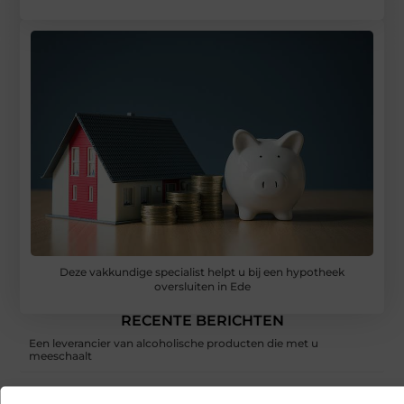
Deze vakkundige specialist helpt u bij een hypotheek
oversluiten in Ede
RECENTE BERICHTEN
Een leverancier van alcoholische producten die met u
meeschaalt
Hoe franchiseketens lokale Google Ads budgetten centraal en