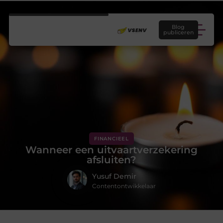
Blog
publiceren
FINANCIEEL
Wanneer een uitvaartverzekering
afsluiten?
Yusuf Demir
Contentontwikkelaar