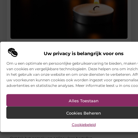
Wanneer een uitvaartverzekering afsluiten?
Uw privacy is belangrijk voor ons
RECENTE BERICHTEN
Om u een optimale en persoonlijke gebruikservaring te bieden, maken 
Een leverancier van alcoholische producten die met u
meeschaalt
van cookies en vergelijkbare technologieën. Deze helpen ons om inzicht
in het gebruik van onze website en om onze diensten te verbeteren. Afh
uw voorkeuren kunnen cookies ook worden ingezet voor gepersonalis
Hoe franchiseketens lokale Google Ads budgetten centraal en
efficiënt beheren
advertenties en statistische analyses. Meer informatie leest u in ons coo
Een buitenkat of binnenkat? Dezelfde dierenarts voor uw kat
Alles Toestaan
Samen scheiden zonder strijd: zo houd je overzicht in een
Cookies Beheren
onrustige periode
Cookiebeleid
Websites laten maken: wat u moet weten voordat u begint