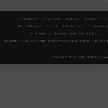
Beroemdheden
Uit de Media
Partners
Over ons
Ons
Blog publiceren
Contact
Website index
Cookiebeleid 
Links kopen: wat jij moet weten vóórdat je koopt
Manieren om geld te verdienen met je website: haal het maximale uit je o
www.vsenv.nl.
All Rights Reserved © 2025