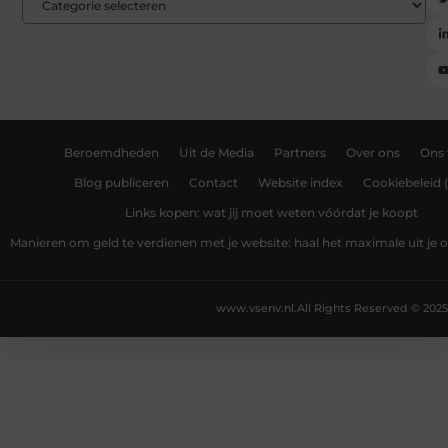
Beroemdheden
Uit de Media
Partners
Over ons
Ons
Blog publiceren
Contact
Website index
Cookiebeleid 
Links kopen: wat jij moet weten vóórdat je koopt
Manieren om geld te verdienen met je website: haal het maximale uit je o
www.vsenv.nl.
All Rights Reserved © 2025