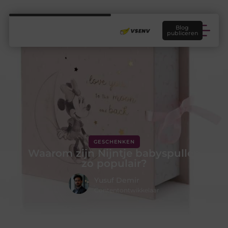
Blog
publiceren
GESCHENKEN
Waarom zijn Nijntje babyspullen
zo populair?
Yusuf Demir
Contentontwikkelaar