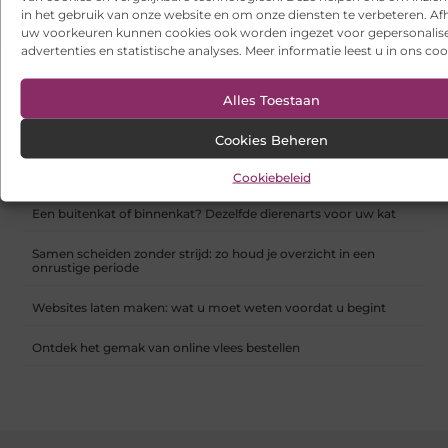
in het gebruik van onze website en om onze diensten te verbeteren. Afh
uw voorkeuren kunnen cookies ook worden ingezet voor gepersonalis
Waarom zijn Nijntje babyspullen zo populair?
advertenties en statistische analyses. Meer informatie leest u in ons coo
RECENTE BERICHTEN
Alles Toestaan
Een leverancier van alcoholische producten die met u
meeschaalt
Cookies Beheren
Hoe franchiseketens lokale Google Ads budgetten centraal en
efficiënt beheren
Cookiebeleid
Een buitenkat of binnenkat? Dezelfde dierenarts voor uw kat
Samen scheiden zonder strijd: zo houd je overzicht in een
onrustige periode
Websites laten maken: wat u moet weten voordat u begint
Ontdek het gemak van online vlees bestellen