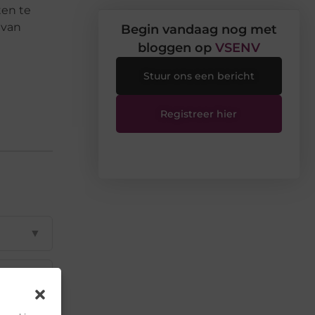
ten te
 van
Begin vandaag nog met
bloggen op
VSENV
Stuur ons een bericht
Registreer hier
▼
▼