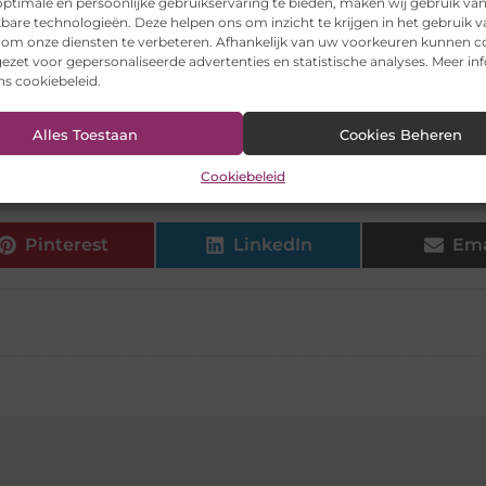
ptimale en persoonlijke gebruikservaring te bieden, maken wij gebruik va
n van zwemmen in je eigen tuin?
kbare technologieën. Deze helpen ons om inzicht te krijgen in het gebruik 
 om onze diensten te verbeteren. Afhankelijk van uw voorkeuren kunnen c
ezet voor gepersonaliseerde advertenties en statistische analyses. Meer in
 zwembad uit de felle zon?
ons cookiebeleid.
Alles Toestaan
Cookies Beheren
een betrouwbaar zwembadmerk?
Cookiebeleid
Pinterest
LinkedIn
Ema