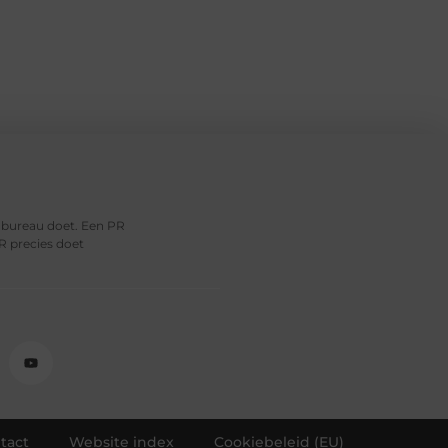
R bureau doet. Een PR
R precies doet
tact
Website index
Cookiebeleid (EU)