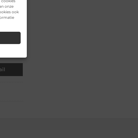
n cookies
▼
van onze
ookies ook
formatie
▼
▼
il