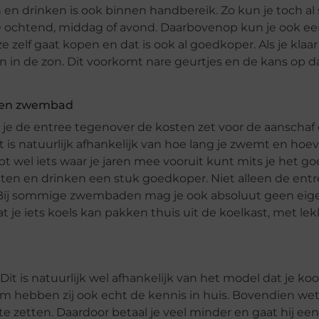
en drinken is ook binnen handbereik. Zo kun je toch al 
e ochtend, middag of avond. Daarbovenop kun je ook ee
zelf gaat kopen en dat is ook al goedkoper. Als je klaa
in de zon. Dit voorkomt nare geurtjes en de kans op d
 een zwembad
 je de entree tegenover de kosten zet voor de aanschaf
t is natuurlijk afhankelijk van hoe lang je zwemt en hoe
t wel iets waar je jaren mee vooruit kunt mits je het g
a eten en drinken een stuk goedkoper. Niet alleen de ent
. Bij sommige zwembaden mag je ook absoluut geen eig
 je iets koels kan pakken thuis uit de koelkast, met lek
it is natuurlijk wel afhankelijk van het model dat je koo
om hebben zij ook echt de kennis in huis. Bovendien wet
e zetten. Daardoor betaal je veel minder en gaat hij een