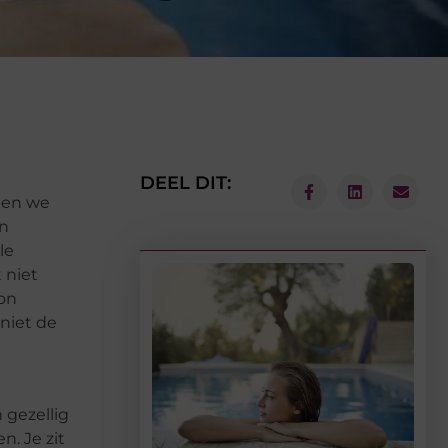
DEEL DIT:
bben we
en
le
 niet
oon
niet de
 gezellig
n. Je zit