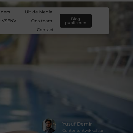
tners
Uit de Media
Blog
r VSENV
Ons team
publiceren
Contact
Yusuf Demir
Contentontwikkelaar