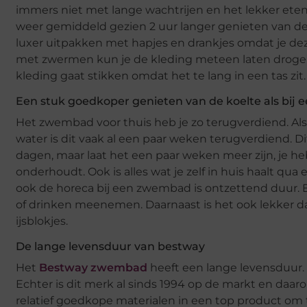
immers niet met lange wachtrijen en het lekker eten 
weer gemiddeld gezien 2 uur langer genieten van d
luxer uitpakken met hapjes en drankjes omdat je deze 
met zwermen kun je de kleding meteen laten drogen 
kleding gaat stikken omdat het te lang in een tas zit.
Een stuk goedkoper genieten van de koelte als bij
Het zwembad voor thuis heb je zo terugverdiend. Als
water is dit vaak al een paar weken terugverdiend. Di
dagen, maar laat het een paar weken meer zijn, je heb
onderhoudt. Ook is alles wat je zelf in huis haalt qu
ook de horeca bij een zwembad is ontzettend duur
of drinken meenemen. Daarnaast is het ook lekker dat
ijsblokjes.
De lange levensduur van bestway
Het
Bestway zwembad
heeft een lange levensduur. D
Echter is dit merk al sinds 1994 op de markt en daar
relatief goedkope materialen in een top product om t