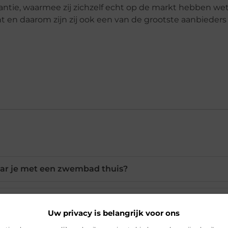
antie, waarmee zij zichzelf echt op de markt hebben we
t en daarom zijn zij ook een van de grootste aanbieders
aar je met een zwembad thuis?
een Bestway zwembad mee?
Uw privacy is belangrijk voor ons