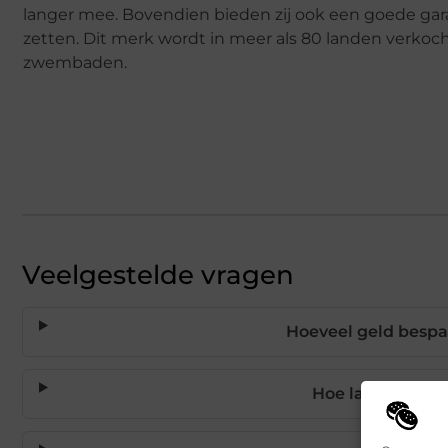
langer mee. Bovendien bieden zij ook een goede gar
zetten. Dit merk wordt in meer als 80 landen verkoch
zwembaden.
Veelgestelde vragen
Hoeveel geld besp
Hoe lang gaat 