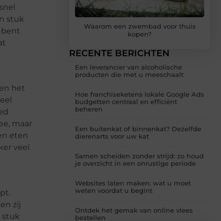
snel
n stuk
Waarom een zwembad voor thuis
r bent
kopen?
at
RECENTE BERICHTEN
Een leverancier van alcoholische
producten die met u meeschaalt
 en het
Hoe franchiseketens lokale Google Ads
veel
budgetten centraal en efficiënt
beheren
oed
ree, maar
Een buitenkat of binnenkat? Dezelfde
en eten
dierenarts voor uw kat
ker veel
Samen scheiden zonder strijd: zo houd
je overzicht in een onrustige periode
Websites laten maken: wat u moet
weten voordat u begint
pt.
en zij
Ontdek het gemak van online vlees
 stuk
bestellen