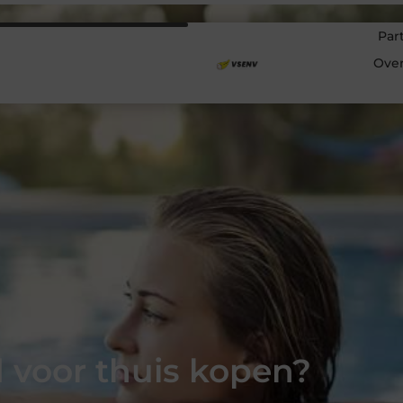
Par
Ove
voor thuis kopen?