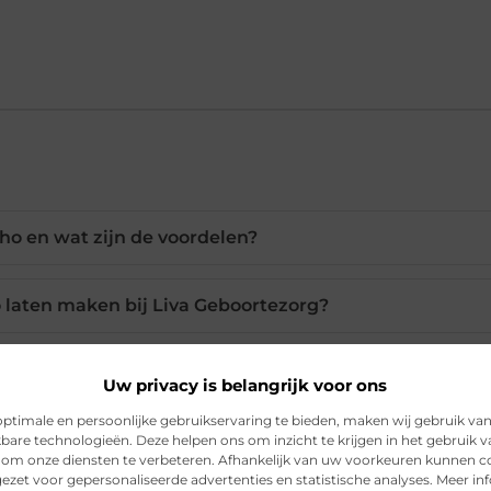
ho en wat zijn de voordelen?
 laten maken bij Liva Geboortezorg?
afspraak voor een pretecho?
Uw privacy is belangrijk voor ons
ptimale en persoonlijke gebruikservaring te bieden, maken wij gebruik va
rt de pretecho uit?
kbare technologieën. Deze helpen ons om inzicht te krijgen in het gebruik 
 om onze diensten te verbeteren. Afhankelijk van uw voorkeuren kunnen c
ezet voor gepersonaliseerde advertenties en statistische analyses. Meer in