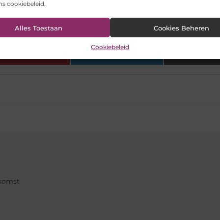
ons cookiebeleid.
retecho bij Liva Geboortezorg?
Alles Toestaan
Cookies Beheren
Cookiebeleid
Pinterest
LinkedIn
Ema
ekomst