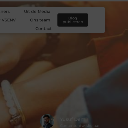
tners
Uit de Media
Blog
r VSENV
Ons team
publiceren
Contact
Yusuf Demir
Contentontwikkelaar