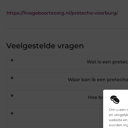
https://livageboortezorg.nl/pretecho-voorburg/
Veelgestelde vragen
Wat is een pretec
Waar kan ik een pretecho
Hoe boek ik een 
Om u een o
Wie voe
en vergelij
website en
worden ing