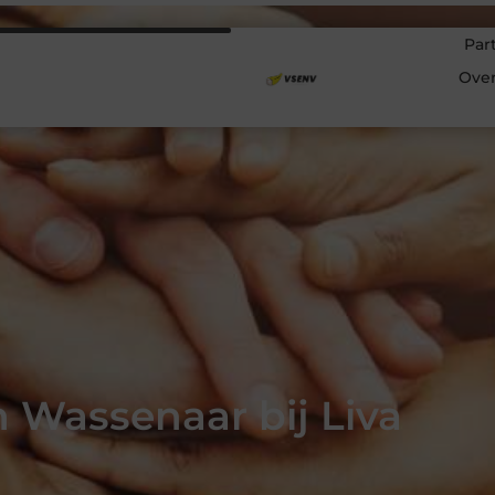
Par
Ove
 Wassenaar bij Liva