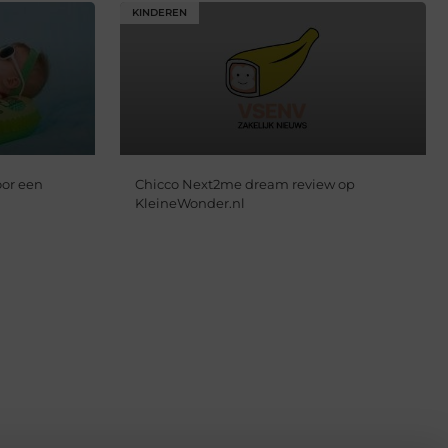
KINDEREN
oor een
Chicco Next2me dream review op
KleineWonder.nl