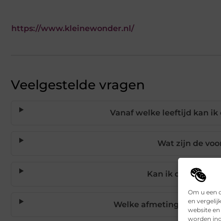
https://www.kleinewonder.nl/
Veelgestelde vragen
Vanaf welke leeftijd kan 
Wat zijn de voo
Kan ik de bodempl
Om u een o
en vergelij
Welke afmetingen en kleu
website en
worden ing