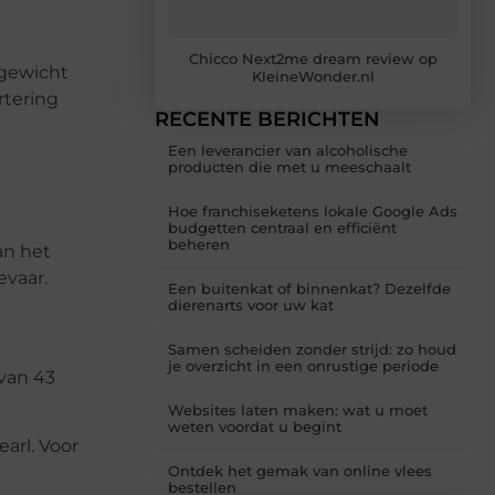
Chicco Next2me dream review op
tgewicht
KleineWonder.nl
rtering
RECENTE BERICHTEN
Een leverancier van alcoholische
producten die met u meeschaalt
Hoe franchiseketens lokale Google Ads
budgetten centraal en efficiënt
beheren
an het
evaar.
Een buitenkat of binnenkat? Dezelfde
dierenarts voor uw kat
Samen scheiden zonder strijd: zo houd
je overzicht in een onrustige periode
 van 43
Websites laten maken: wat u moet
weten voordat u begint
arl. Voor
Ontdek het gemak van online vlees
bestellen