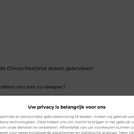
ik de Chicco Next2me dream gebruiken?
rdelen van een co-sleeper?
aat van dit bedje verstellen?
Uw privacy is belangrijk voor ons
ptimale en persoonlijke gebruikservaring te bieden, maken wij gebruik va
kbare technologieën. Deze helpen ons om inzicht te krijgen in het gebruik 
ren heeft de Chicco Next2me dream?
 om onze diensten te verbeteren. Afhankelijk van uw voorkeuren kunnen c
ezet voor gepersonaliseerde advertenties en statistische analyses. Meer in