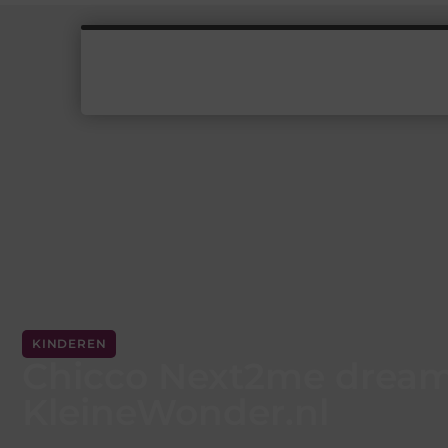
KINDEREN
Chicco Next2me dream
KleineWonder.nl