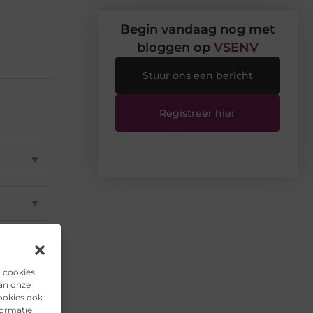
Begin vandaag nog met
bloggen op
VSENV
Stuur ons een bericht
Registreer hier
▼
▼
▼
n cookies
van onze
▼
ookies ook
formatie