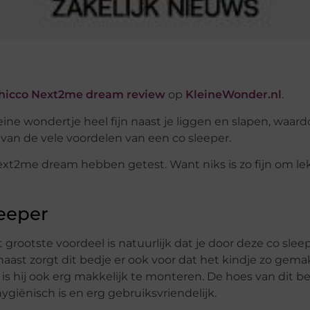
hicco Next2me dream review
op
KleineWonder.nl
.
ne wondertje heel fijn naast je liggen en slapen, waardo
n van de vele voordelen van een co sleeper.
ext2me dream hebben getest. Want niks is zo fijn om le
leeper
grootste voordeel is natuurlijk dat je door deze co slee
ast zorgt dit bedje er ook voor dat het kindje zo gemak
is hij ook erg makkelijk te monteren. De hoes van dit b
ygiënisch is en erg gebruiksvriendelijk.