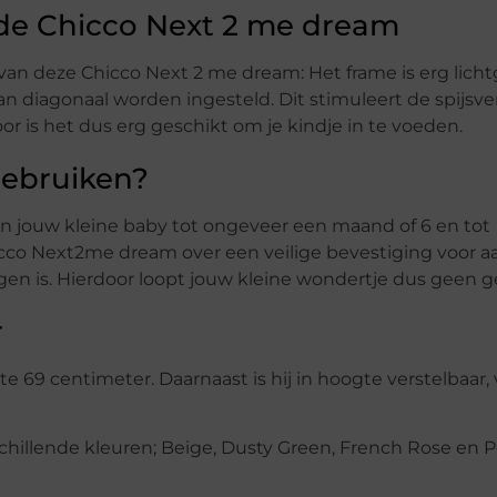
de Chicco Next 2 me dream
n deze Chicco Next 2 me dream: Het frame is erg lich
n diagonaal worden ingesteld. Dit stimuleert de spijsve
r is het dus erg geschikt om je kindje in te voeden.
gebruiken?
an jouw kleine baby tot ongeveer een maand of 6 en tot
hicco Next2me dream over een veilige bevestiging voor a
gen is. Hierdoor loopt jouw kleine wondertje dus geen g
r
e 69 centimeter. Daarnaast is hij in hoogte verstelbaar,
hillende kleuren; Beige, Dusty Green, French Rose en Pe