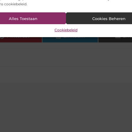
ons cookiebeleid.
akkelijk schoon te maken?
Alles Toestaan
Cookies Beheren
Cookiebeleid
Pinterest
LinkedIn
Ema