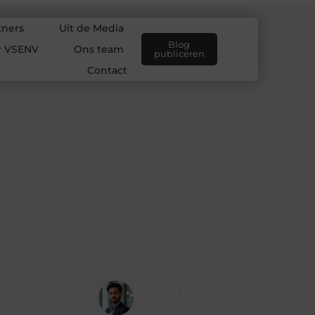
tners
Uit de Media
Blog
r VSENV
Ons team
publiceren
Contact
Yusuf Demir
Contentontwikkelaar