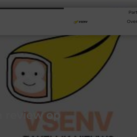
Par
Ove
 review op