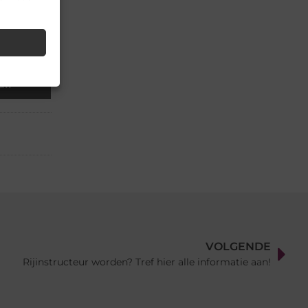
▼
il
VOLGENDE
Rijinstructeur worden? Tref hier alle informatie aan!