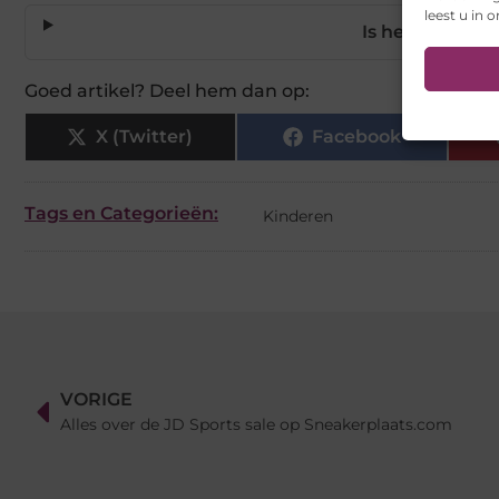
leest u in 
Is het bedje m
Goed artikel? Deel hem dan op:
X (Twitter)
Facebook
Tags en Categorieën:
Kinderen
VORIGE
Alles over de JD Sports sale op Sneakerplaats.com