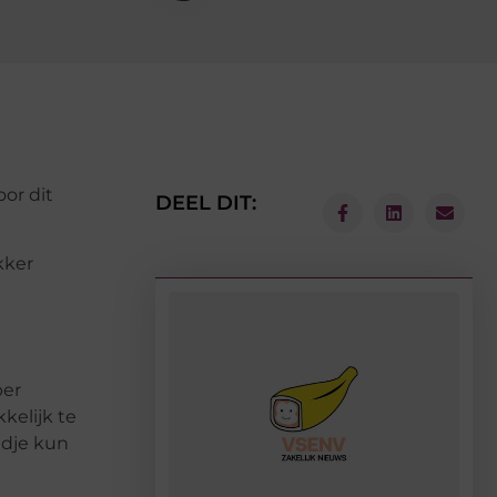
or dit
DEEL DIT:
kker
per
kelijk te
edje kun