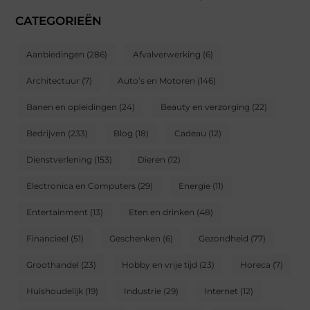
CATEGORIEËN
Aanbiedingen
(286)
Afvalverwerking
(6)
Architectuur
(7)
Auto’s en Motoren
(146)
Banen en opleidingen
(24)
Beauty en verzorging
(22)
Bedrijven
(233)
Blog
(18)
Cadeau
(12)
Dienstverlening
(153)
Dieren
(12)
Electronica en Computers
(29)
Energie
(11)
Entertainment
(13)
Eten en drinken
(48)
Financieel
(51)
Geschenken
(6)
Gezondheid
(77)
Groothandel
(23)
Hobby en vrije tijd
(23)
Horeca
(7)
Huishoudelijk
(19)
Industrie
(29)
Internet
(12)