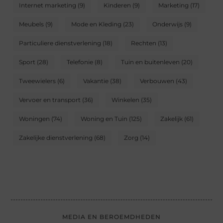
Internet marketing
(9)
Kinderen
(9)
Marketing
(17)
Meubels
(9)
Mode en Kleding
(23)
Onderwijs
(9)
Particuliere dienstverlening
(18)
Rechten
(13)
Sport
(28)
Telefonie
(8)
Tuin en buitenleven
(20)
Tweewielers
(6)
Vakantie
(38)
Verbouwen
(43)
Vervoer en transport
(36)
Winkelen
(35)
Woningen
(74)
Woning en Tuin
(125)
Zakelijk
(61)
Zakelijke dienstverlening
(68)
Zorg
(14)
MEDIA EN BEROEMDHEDEN