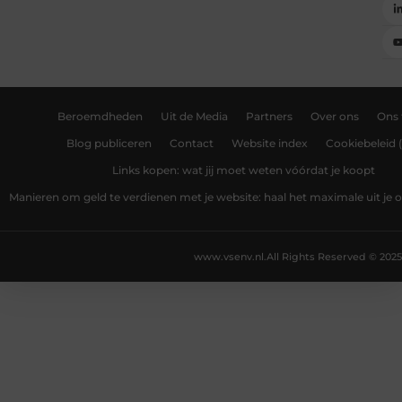
Beroemdheden
Uit de Media
Partners
Over ons
Ons
Blog publiceren
Contact
Website index
Cookiebeleid 
Links kopen: wat jij moet weten vóórdat je koopt
Manieren om geld te verdienen met je website: haal het maximale uit je o
www.vsenv.nl.
All Rights Reserved © 2025