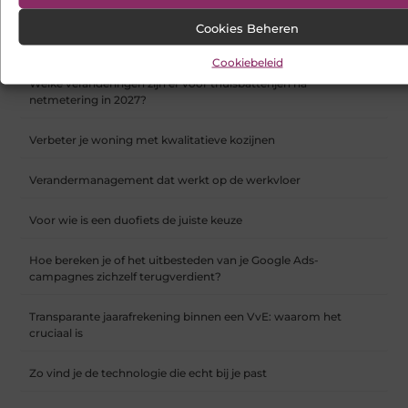
Koelkast en vriezer verhuizen doe je zo
Cookies Beheren
Opnieuw beginnen op een datingsite in België na een scheiding
Cookiebeleid
Welke veranderingen zijn er voor thuisbatterijen na
netmetering in 2027?
Verbeter je woning met kwalitatieve kozijnen
Verandermanagement dat werkt op de werkvloer
Voor wie is een duofiets de juiste keuze
Hoe bereken je of het uitbesteden van je Google Ads-
campagnes zichzelf terugverdient?
Transparante jaarafrekening binnen een VvE: waarom het
cruciaal is
Zo vind je de technologie die echt bij je past