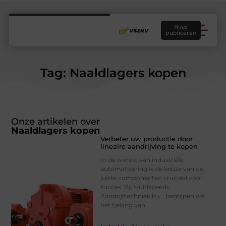
Blog
publiceren
Tag: Naaldlagers kopen
Onze artikelen over
Naaldlagers kopen
Verbeter uw productie door
lineaire aandrijving te kopen
In de wereld van industriële
automatisering is de keuze van de
juiste componenten cruciaal voor
succes. Bij Multispeeds
Aandrijftechniek b.v., begrijpen we
het belang van