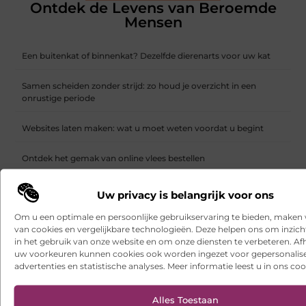
Ontdek de Levens van Beroemde
Mensen
Een buitenkat of binnenkat? Dezelfde dierenarts voor uw kat
Samen scheiden zonder strijd: zo houd je overzicht in een
onrustige periode
Websites laten maken: wat u moet weten voordat u begint
Ontdek het gemak van online vlees bestellen
Wielen kopen voor een soepel functionerende fotostudio
Uw privacy is belangrijk voor ons
Om u een optimale en persoonlijke gebruikservaring te bieden, maken 
Uw kelder verbouwen met een duurzame gietvloer in Brabant
van cookies en vergelijkbare technologieën. Deze helpen ons om inzicht
in het gebruik van onze website en om onze diensten te verbeteren. Afh
Een interieurmetamorfose met een vloerspecialist in Alkmaar
uw voorkeuren kunnen cookies ook worden ingezet voor gepersonalis
advertenties en statistische analyses. Meer informatie leest u in ons coo
Hoe webshop SEO werkt en waarom het vanaf dag één telt
Alles Toestaan