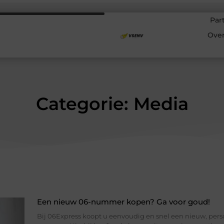
Par
Ove
Categorie: Media
Een nieuw 06-nummer kopen? Ga voor goud!
Bij 06Express koopt u eenvoudig en snel een nieuw, perso