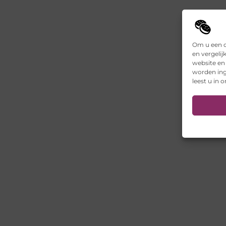
Om u een o
en vergelij
website en
worden ing
leest u in 