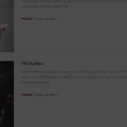
nummer. Hierbij heeft u de keuze uit een ruim assortime
nummers welke door het
Media
// Lees verder »
PR bureau
Veel mensen hebben geen duidelijk beeld bij wat een P
doet. Een PR bureau biedt hulp op verschillende manier
PR precies doet
Media
// Lees verder »