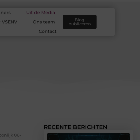
tners
Uit de Media
Blog
r VSENV
Ons team
publiceren
Contact
RECENTE BERICHTEN
onlijk 06-