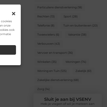
Particuliere dienstverlening
(18)
Rechten
(13)
Sport
(28)
n cookies
van onze
Telefonie
(8)
Tuin en buitenleven
(20)
ookies ook
formatie
Tweewielers
(6)
Vakantie
(38)
Verbouwen
(43)
Vervoer en transport
(36)
Winkelen
(35)
Woningen
(74)
Woning en Tuin
(125)
Zakelijk
(61)
Zakelijke dienstverlening
(68)
Zorg
(14)
Sluit je aan bij VSENV
Heb je vragen of wil je meteen aan