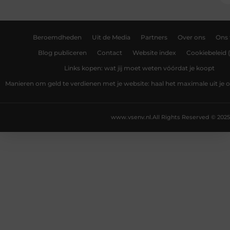
Beroemdheden
Uit de Media
Partners
Over ons
Ons
Blog publiceren
Contact
Website index
Cookiebeleid 
Links kopen: wat jij moet weten vóórdat je koopt
Manieren om geld te verdienen met je website: haal het maximale uit je o
www.vsenv.nl.
All Rights Reserved © 2025