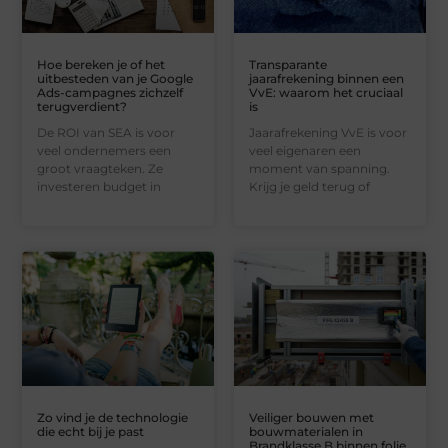
Hoe bereken je of het
Transparante
uitbesteden van je Google
jaarafrekening binnen een
Ads-campagnes zichzelf
VvE: waarom het cruciaal
terugverdient?
is
De ROI van SEA is voor
Jaarafrekening VvE is voor
veel ondernemers een
veel eigenaren een
groot vraagteken. Ze
moment van spanning.
investeren budget in
Krijg je geld terug of
Zo vind je de technologie
Veiliger bouwen met
die echt bij je past
bouwmaterialen in
Brandklasse B binnen folie