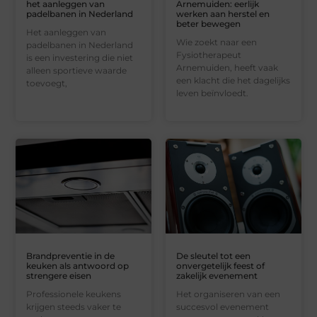
het aanleggen van
Arnemuiden: eerlijk
padelbanen in Nederland
werken aan herstel en
beter bewegen
Het aanleggen van
Wie zoekt naar een
padelbanen in Nederland
Fysiotherapeut
is een investering die niet
Arnemuiden, heeft vaak
alleen sportieve waarde
een klacht die het dagelijks
toevoegt,
leven beïnvloedt.
Brandpreventie in de
De sleutel tot een
keuken als antwoord op
onvergetelijk feest of
strengere eisen
zakelijk evenement
Professionele keukens
Het organiseren van een
krijgen steeds vaker te
succesvol evenement