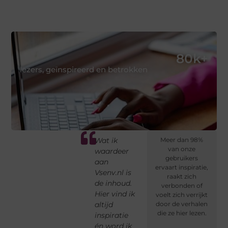
80
k+
lezers, geïnspireerd en betrokken
Vsenv.nl is
Wat ik
Dit
Meer dan 98%
Elk
van onze
een plek
waardeer
platform
als
gebruikers
ionele
waar
aan
moedigt
Vse
ervaart inspiratie,
r,
verhalen
Vsenv.nl is
aan om
bez
raakt zich
ijn
verbinden
de inhoud.
eerlijk te
ont
verbonden of
g
en nieuwe
Hier vind ik
schrijven,
iet
voelt zich verrijkt
et
ideeën
altijd
met
door de verhalen
nie
die ze hier lezen.
ontstaan.
inspiratie
aandacht
Nie
Ik voel me
én word ik
en
ov