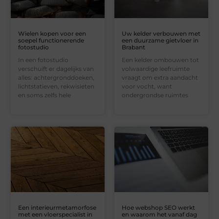
Wielen kopen voor een
Uw kelder verbouwen met
soepel functionerende
een duurzame gietvloer in
fotostudio
Brabant
In een fotostudio
Een kelder ombouwen tot
verschuift er dagelijks van
volwaardige leefruimte
alles: achtergronddoeken,
vraagt om extra aandacht
lichtstatieven, rekwisieten
voor vocht, want
en soms zelfs hele
ondergrondse ruimtes
Een interieurmetamorfose
Hoe webshop SEO werkt
met een vloerspecialist in
en waarom het vanaf dag