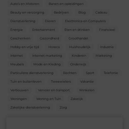
Auto’s en Motoren
Banen en opleidingen
Beauty en verzorging
Bedrijven
Blog
Cadeau
Dienstverlening
Dieren
Electronica en Computers
Energie
Entertainment
Eten en drinken
Financieel
Geschenken
Gezondheid
Groothandel
Hobby en vrije tijd
Horeca
Huishoudelijk
Industrie
Internet
Internet marketing
Kinderen
Marketing
Meubels
Mode en Kleding
Onderwijs
Particuliere dienstverlening
Rechten
Sport
Telefonie
Tuin en buitenleven
Tweewielers
Vakantie
Verbouwen
Vervoer en transport
Winkelen
Woningen
Woning en Tuin
Zakelijk
Zakelijke dienstverlening
Zorg