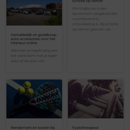
scholte op reimer
Woningbouw is een
dynamisch vakgebied dat
voortdurend in
ontwikkeling is. Bij scholte
op reimer geloven we
Gemakkelijk en goedkoop:
auto accessoires voor het
interieur online
Wanneer je regelmatig aan
het werk bent met je eigen
auto of de auto van
Rendement en kosten bij
Fysiotherapeut