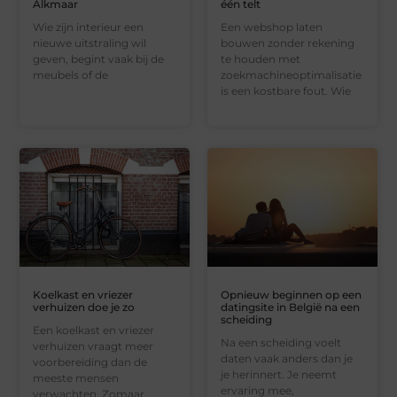
Alkmaar
één telt
Wie zijn interieur een
Een webshop laten
nieuwe uitstraling wil
bouwen zonder rekening
geven, begint vaak bij de
te houden met
meubels of de
zoekmachineoptimalisatie
is een kostbare fout. Wie
Koelkast en vriezer
Opnieuw beginnen op een
verhuizen doe je zo
datingsite in België na een
scheiding
Een koelkast en vriezer
Na een scheiding voelt
verhuizen vraagt meer
daten vaak anders dan je
voorbereiding dan de
je herinnert. Je neemt
meeste mensen
ervaring mee,
verwachten. Zomaar