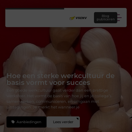
Blog
publiceren
Hoe een sterke werkcultuur de
basis vormt voor succes
Een goede werkcultuur gaat verder dan een prettige
werksfeer. Het vormt de basis van hoe jij en je collega’s
samenwerken, communiceren, en omgaan met
uitdagingen. Je merkt het wanneer je
Aanbiedingen
Lees verder