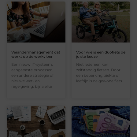
Verandermanagement dat
Voor wie is een duofiets de
werkt op de werkvloer
juiste keuze
Een nieuw IT-systeem,
Niet iedereen kan
aangepaste processen,
zelfstandig fietsen. Door
een andere strategie of
een beperking, ziekte of
nieuwe wet- en
leeftijd is de gewone fiets
regelgeving: bijna elke