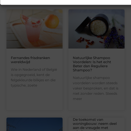
Fernandes frisdranken
Natuurlijke Shampoo
wereldwijd
Voordelen: Is het echt
Beter dan Reguliere
Wie in Nederland of België
Shampoo?
is opgegroeid, kent de
Natuurlijke shampoo
felgekleurde blikjes en die
voordelen worden steeds
typische, zoete
vaker besproken, en dat is
niet zonder reden. Steeds
meer
De toekomst van
woningbouw: neem deel
aan de vreugde met