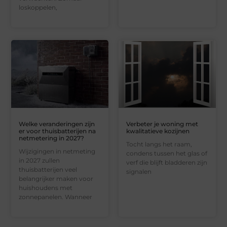
loskoppelen,
Welke veranderingen zijn
Verbeter je woning met
er voor thuisbatterijen na
kwalitatieve kozijnen
netmetering in 2027?
Tocht langs het raam,
Wijzigingen in netmeting
condens tussen het glas of
in 2027 zullen
verf die blijft bladderen zijn
thuisbatterijen veel
signalen
belangrijker maken voor
huishoudens met
zonnepanelen. Wanneer