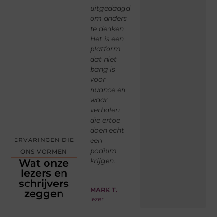
gen.
hier als
uitgedaagd
diepgang.
an
lt
schrijver
om anders
Dat lees je,
ma
gehoord
te denken.
en dat voel
ov
eel
en
Het is een
je. Het is
mez
n
gesteund.
platform
verfrissend
ve
ter
Er is
dat niet
om te zien
no
 –
ruimte
bang is
dat niet
uit
voor mijn
voor
alles draait
ref
nschap
eigen toon
nuance en
om
la
en ik weet
waar
sensatie,
me
n
dat mijn
verhalen
maar juist
an
oen.
woorden
die ertoe
om
og
echt
doen echt
betekenisvolle
de
gelezen
een
woorden.
kij
ERVARINGEN DIE
.
worden.
podium
ONS VORMEN
nd
krijgen.
Wat onze
SOPHIE L.
JE
lezers en
vaste
lez
ANNA K.
schrijvers
bezoeker
sch
schrijver
MARK T.
zeggen
lezer